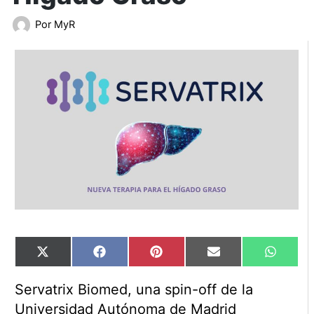
Por
MyR
Compartir
Compartir
Compartir
Compartir
Compart
X
Facebook
Pinterest
Email
WhatsA
en
en
en
en
en
(Twitter)
Servatrix Biomed, una spin-off de la
Universidad Autónoma de Madrid