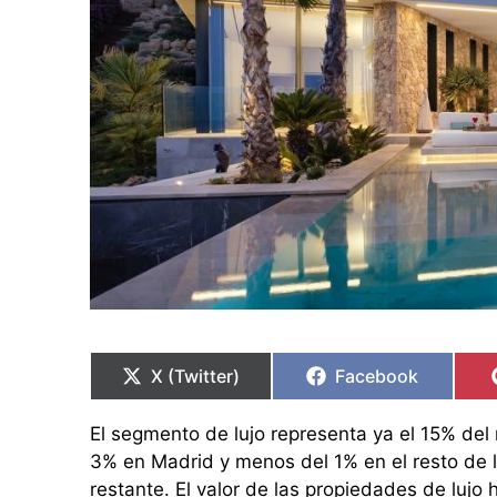
Compartir
Compartir
Compartir
Compartir
en
en
en
en
X (Twitter)
Facebook
El segmento de lujo representa ya el 15% del 
3% en Madrid y menos del 1% en el resto de 
restante. El valor de las propiedades de lujo