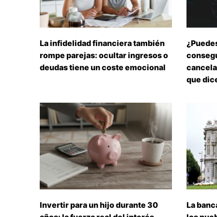
La infidelidad financiera también
¿Puedes
rompe parejas: ocultar ingresos o
consegu
deudas tiene un coste emocional
cancelar
que dice
Invertir para un hijo durante 30
La banc