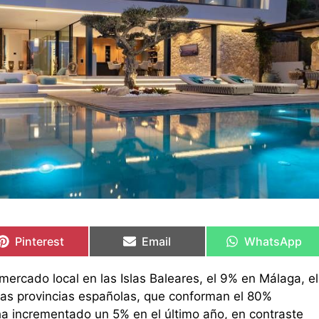
Compartir
Compartir
Compartir
Compartir
Compartir
Compartir
en
en
en
en
en
en
Pinterest
Email
WhatsApp
mercado local en las Islas Baleares, el 9% en Málaga, el
las provincias españolas, que conforman el 80%
 ha incrementado un 5% en el último año, en contraste