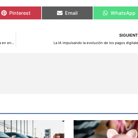
Pinterest
Email
WhatsApp
SIGUIENT
Karbon-X y Drax lanzan oficialmente una asociación revolucionaria en energía verde y sostenibilidad
La IA impulsando la evolución de los pagos digital