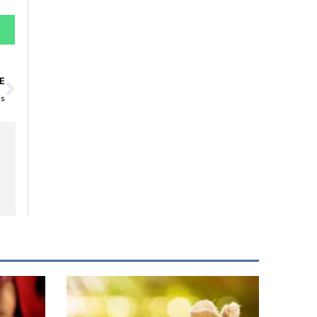
Siguiente
E
es