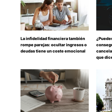
La infidelidad financiera también
¿Puedes
rompe parejas: ocultar ingresos o
consegu
deudas tiene un coste emocional
cancelar
que dice