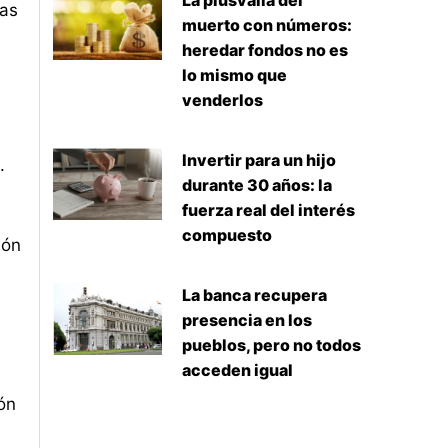
La plusvalía del
las
muerto con números:
heredar fondos no es
lo mismo que
venderlos
n
Invertir para un hijo
.
durante 30 años: la
fuerza real del interés
compuesto
ión
La banca recupera
presencia en los
pueblos, pero no todos
acceden igual
ón