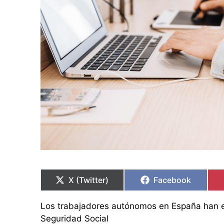
Compartir
Compartir
Compartir
Compartir
en
en
en
en
X (Twitter)
Facebook
Los trabajadores autónomos en España han ex
Seguridad Social