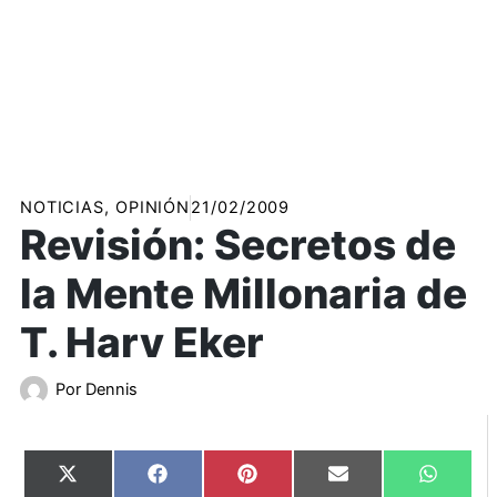
NOTICIAS
,
OPINIÓN
21/02/2009
Revisión: Secretos de
la Mente Millonaria de
T. Harv Eker
Por
Dennis
Compartir
Compartir
Compartir
Compartir
Compart
X
Facebook
Pinterest
Email
WhatsA
en
en
en
en
en
(Twitter)