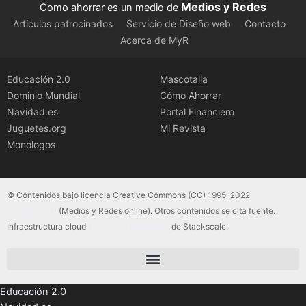
Medios y Redes
Como ahorrar es un medio de
Artículos patrocinados
Servicio de Diseño web
Contacto
Acerca de MyR
Educación 2.0
Mascotalia
Dominio Mundial
Cómo Ahorrar
Navidad.es
Portal Financiero
Juguetes.org
Mi Revista
Monólogos
© Contenidos bajo licencia Creative Commons (CC) 1995-2022
Color Vivo
Internet, SLU
(Medios y Redes online). Otros contenidos se cita fuente.
Infraestructura cloud
servidores dedicados
de Stackscale.
Educación 2.0