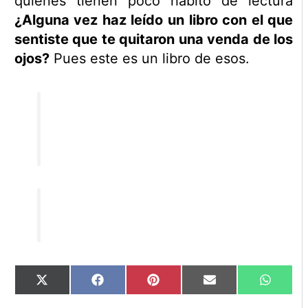
quienes tienen poco hábito de lectura
¿Alguna vez haz leído un libro con el que
sentiste que te quitaron una venda de los
ojos?
Pues este es un libro de esos.
Compartir
Compartir
Compartir
Compartir
Compart
X
Facebook
Pinterest
Email
WhatsA
en
en
en
en
en
(Twitter)