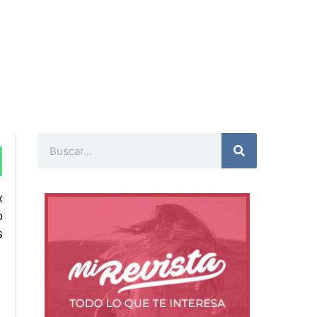
Buscar
x
o
s