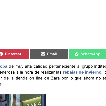
Compartir
Compartir
Compartir
Compartir
Compartir
Compartir
en
en
en
en
en
en
Pinterest
Email
WhatsApp
ropa
de muy alta calidad perteneciente al grupo Indite
nerosa a la hora de realizar las
rebajas de invierno
, l
r de la tienda on line de Zara por lo que ahora no e
s.