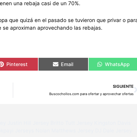
ienen una rebaja casi de un 70%.
pa que quizá en el pasado se tuvieron que privar o par
e se aproximan aprovechando las rebajas.
Pinterest
Email
WhatsApp
SIGUIENTE
Buscochollos.com para ofertar y aprovechar ofertas
sey
Justin Hill Jersey
Britto Tutt Jersey
Kingston Davis
kpayi Jerseys
Nolan Matthews Jersey
DJ Dale Jersey