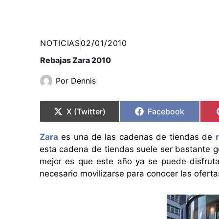
NOTICIAS
02/01/2010
Rebajas Zara 2010
Por
Dennis
Compartir
Compartir
Compartir
Compartir
en
en
en
en
X (Twitter)
Facebook
Zara
es una de las cadenas de tiendas de
esta cadena de tiendas suele ser bastante ge
mejor es que este año ya se puede disfruta
necesario movilizarse para conocer las oferta