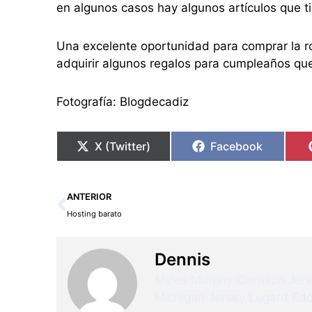
en algunos casos hay algunos artículos que t
Una excelente oportunidad para comprar la ro
adquirir algunos regalos para cumpleaños qu
Fotografía: Blogdecadiz
X (Twitter)
Facebook
Ant
ANTERIOR
Hosting barato
Dennis
Myles Murphy Clemson Jer
Michigan Jersey
Lugard Edo