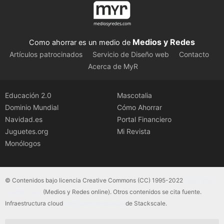
Medios y Redes
Como ahorrar es un medio de
Artículos patrocinados
Servicio de Diseño web
Contacto
Acerca de MyR
Educación 2.0
Mascotalia
Dominio Mundial
Cómo Ahorrar
Navidad.es
Portal Financiero
Juguetes.org
Mi Revista
Monólogos
© Contenidos bajo licencia Creative Commons (CC) 1995-2022
Color Vivo
Internet, SLU
(Medios y Redes online). Otros contenidos se cita fuente.
Infraestructura cloud
servidores dedicados
de Stackscale.