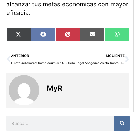
alcanzar tus metas económicas con mayor
eficacia.
Compartir
Compartir
Compartir
Compartir
Compart
X
Facebook
Pinterest
Email
WhatsA
en
en
en
en
en
(Twitter)
Ant
Si
ANTERIOR
SIGUIENTE
El reto del ahorro: Cómo acumular 5.000 euros en solo 12 meses
Sello Legal Abogados Alerta Sobre El Peligro De Financiar La Vuelta Al Colegio Con Tarjetas Revolving
MyR
Buscar