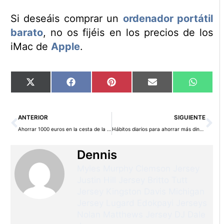
Si deseáis comprar un
ordenador portátil
barato
, no os fijéis en los precios de los
iMac de
Apple
.
Compartir
Compartir
Compartir
Compartir
Compart
X
Facebook
Pinterest
Email
WhatsA
en
en
en
en
en
(Twitter)
Ant
Si
ANTERIOR
SIGUIENTE
Ahorrar 1000 euros en la cesta de la compra
Hábitos diarios para ahorrar más dinero al año
Dennis
Myles Murphy Clemson Jersey
Justin Hill Jersey
Britto Tutt
Jersey
Kingston Davis Michigan
Jersey
Lugard Edokpayi Jerseys
Nolan Matthews Jersey
DJ Dale