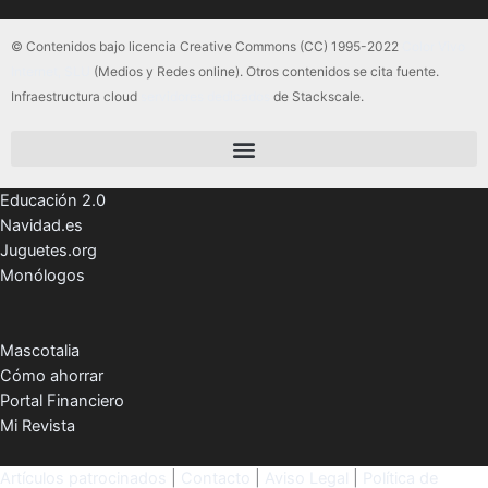
© Contenidos bajo licencia Creative Commons (CC) 1995-2022
Color Vivo
Internet, SLU
(Medios y Redes online). Otros contenidos se cita fuente.
Infraestructura cloud
servidores dedicados
de Stackscale.
Educación 2.0
Navidad.es
Juguetes.org
Monólogos
Mascotalia
Cómo ahorrar
Portal Financiero
Mi Revista
Artículos patrocinados
|
Contacto
|
Aviso Legal
|
Política de