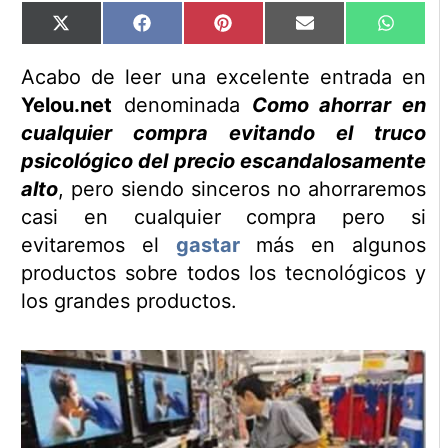
Compartir
Compartir
Compartir
Compartir
Compart
X
Facebook
Pinterest
Email
WhatsA
en
en
en
en
en
(Twitter)
Acabo de leer una excelente entrada en
Yelou.net
denominada
Como ahorrar en
cualquier compra evitando el truco
psicológico del precio escandalosamente
alto
, pero siendo sinceros no ahorraremos
casi en cualquier compra pero si
evitaremos el
gastar
más en algunos
productos sobre todos los tecnológicos y
los grandes productos.