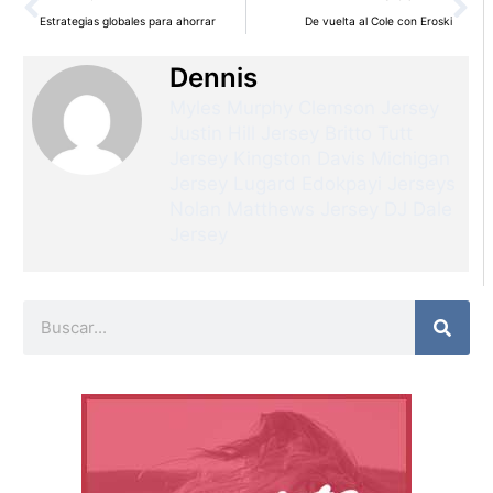
Estrategias globales para ahorrar
De vuelta al Cole con Eroski
Dennis
Myles Murphy Clemson Jersey
Justin Hill Jersey
Britto Tutt
Jersey
Kingston Davis Michigan
Jersey
Lugard Edokpayi Jerseys
Nolan Matthews Jersey
DJ Dale
Jersey
Buscar