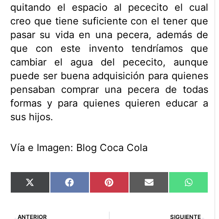
quitando el espacio al pececito el cual
creo que tiene suficiente con el tener que
pasar su vida en una pecera, además de
que con este invento tendríamos que
cambiar el agua del pececito, aunque
puede ser buena adquisición para quienes
pensaban comprar una pecera de todas
formas y para quienes quieren educar a
sus hijos.
Vía e Imagen: Blog Coca Cola
Compartir
Compartir
Compartir
Compartir
Compart
X
Facebook
Pinterest
Email
WhatsA
en
en
en
en
en
(Twitter)
Ant
Si
ANTERIOR
SIGUIENTE