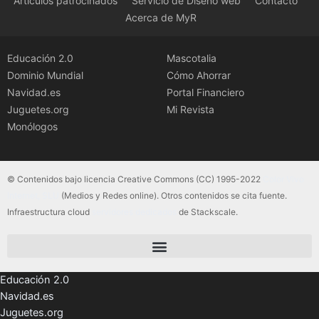
Artículos patrocinados
Servicio de Diseño web
Contacto
Acerca de MyR
Educación 2.0
Mascotalia
Dominio Mundial
Cómo Ahorrar
Navidad.es
Portal Financiero
Juguetes.org
Mi Revista
Monólogos
© Contenidos bajo licencia Creative Commons (CC) 1995-2022
Color Vivo
Internet, SLU
(Medios y Redes online). Otros contenidos se cita fuente.
Infraestructura cloud
servidores dedicados
de Stackscale.
Educación 2.0
Navidad.es
Juguetes.org