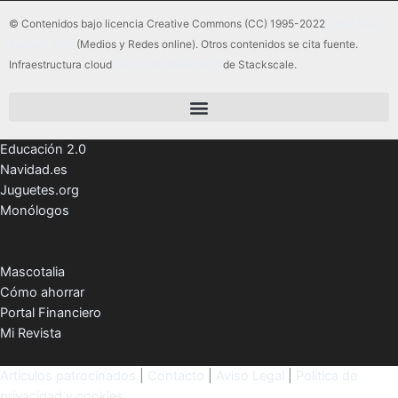
© Contenidos bajo licencia Creative Commons (CC) 1995-2022
Color Vivo
Internet, SLU
(Medios y Redes online). Otros contenidos se cita fuente.
Infraestructura cloud
servidores dedicados
de Stackscale.
Educación 2.0
Navidad.es
Juguetes.org
Monólogos
Mascotalia
Cómo ahorrar
Portal Financiero
Mi Revista
Artículos patrocinados
|
Contacto
|
Aviso Legal
|
Política de
privacidad y cookies