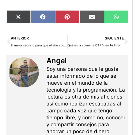
Compartir
Compartir
Compartir
Compartir
Compart
X
Facebook
Pinterest
Email
WhatsA
en
en
en
en
en
(Twitter)
Ant
Si
ANTERIOR
SIGUIENTE
El mejor secreto para que el aire acondicionado funcione mejor y ahorre energía
Qué es la columna CTP % en tu Informe de Vida Laboral y cómo interpretarla
Angel
Soy una persona que le gusta
estar informado de lo que se
mueve en el mundo de la
tecnología y la programación. La
lectura es otra de mis aficiones
así como realizar escapadas al
campo cada vez que tengo
tiempo libre, y como no, conocer
y compartir consejos para
ahorrar un poco de dinero.