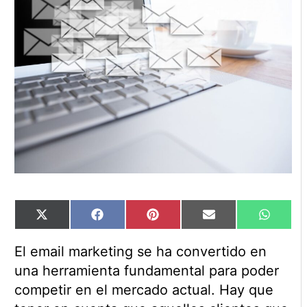
Compartir
Compartir
Compartir
Compartir
Compart
X
Facebook
Pinterest
Email
WhatsA
en
en
en
en
en
(Twitter)
El email marketing se ha convertido en
una herramienta fundamental para poder
competir en el mercado actual. Hay que