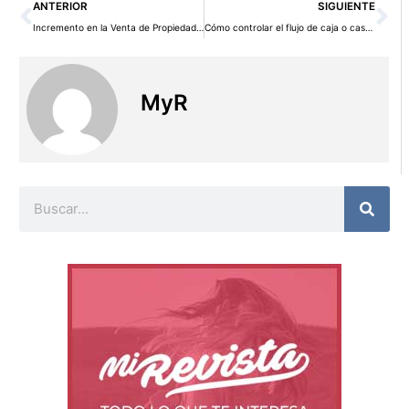
Ant
Si
ANTERIOR
SIGUIENTE
Incremento en la Venta de Propiedades Heredadas en el Sector Inmobiliario Según La Casa Agency
Cómo controlar el flujo de caja o cashflow: consejos básicos
MyR
Buscar