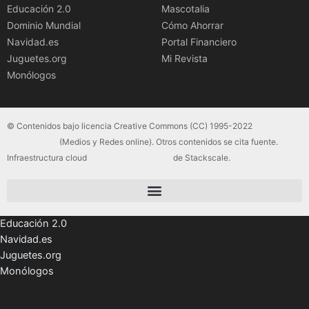
Educación 2.0
Mascotalia
Dominio Mundial
Cómo Ahorrar
Navidad.es
Portal Financiero
Juguetes.org
Mi Revista
Monólogos
© Contenidos bajo licencia Creative Commons (CC) 1995-2022
Color Vivo
Internet, SLU
(Medios y Redes online). Otros contenidos se cita fuente.
Infraestructura cloud
servidores dedicados
de Stackscale.
Educación 2.0
Navidad.es
Juguetes.org
Monólogos