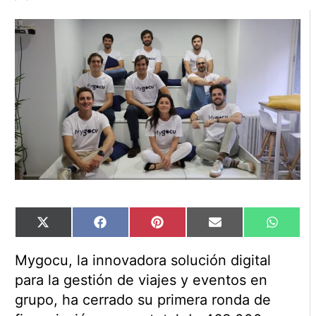
Compartir
Compartir
Compartir
Compartir
Compart
X
Facebook
Pinterest
Email
WhatsA
en
en
en
en
en
(Twitter)
Mygocu, la innovadora solución digital
para la gestión de viajes y eventos en
grupo, ha cerrado su primera ronda de