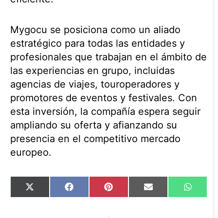
Mygocu se posiciona como un aliado
estratégico para todas las entidades y
profesionales que trabajan en el ámbito de
las experiencias en grupo, incluidas
agencias de viajes, touroperadores y
promotores de eventos y festivales. Con
esta inversión, la compañía espera seguir
ampliando su oferta y afianzando su
presencia en el competitivo mercado
europeo.
Compartir
Compartir
Compartir
Compartir
Compart
X
Facebook
Pinterest
Email
WhatsA
en
en
en
en
en
(Twitter)