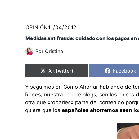
OPINIÓN
11/04/2012
Medidas antifraude: cuidado con los pagos en 
Por
Cristina
Compartir
Compartir
Compartir
Compartir
en
en
en
en
X (Twitter)
Facebook
Y seguimos en Como Ahorrar hablando de te
Redes, nuestra red de blogs, son los chicos d
otra que «robarles» parte del contenido porq
quiere que los
españoles ahorremos sean los