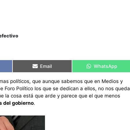
efectivo
Compartir
Compartir
Compartir
Compartir
en
en
en
en
Email
WhatsApp
mas políticos, que aunque sabemos que en Medios y
e Foro Político los que se dedican a ellos, no nos queda
ue la cosa está que arde y parece que el que menos
 del gobierno
.