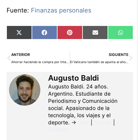
Fuente:
Finanzas personales
Compartir
Compartir
Compartir
Compartir
Compart
X
Facebook
Pinterest
Email
WhatsA
en
en
en
en
en
(Twitter)
Ant
Si
ANTERIOR
SIGUIENTE
Ahorrar haciendo la compra por Internet
El Vaticano también se apunta al ahorro energético
Augusto Baldi
Augusto Baldi. 24 años.
Argentino. Estudiante de
Periodismo y Comunicación
social. Apasionado de la
tecnología, los viajes y el
deporte. →
Web
|
Twitter
|
Google+