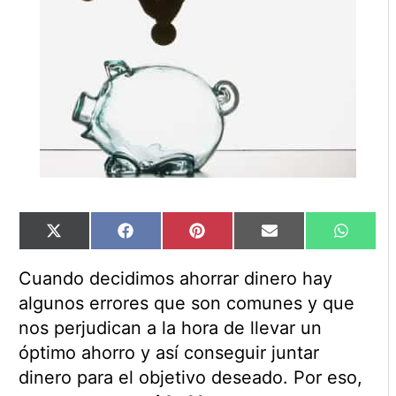
Compartir
Compartir
Compartir
Compartir
Compart
X
Facebook
Pinterest
Email
WhatsA
en
en
en
en
en
(Twitter)
Cuando decidimos ahorrar dinero hay
algunos errores que son comunes y que
nos perjudican a la hora de llevar un
óptimo ahorro y así conseguir juntar
dinero para el objetivo deseado. Por eso,