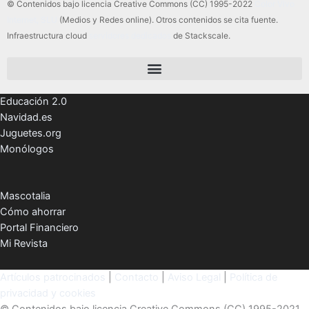
© Contenidos bajo licencia Creative Commons (CC) 1995-2022
Color Vivo
Internet, SLU
(Medios y Redes online). Otros contenidos se cita fuente.
Infraestructura cloud
servidores dedicados
de Stackscale.
Educación 2.0
Navidad.es
Juguetes.org
Monólogos
Mascotalia
Cómo ahorrar
Portal Financiero
Mi Revista
Artículos patrocinados
|
Contacto
|
Aviso Legal
|
Política de
privacidad y cookies
© Contenidos bajo licencia Creative Commons (CC) 1995-2021