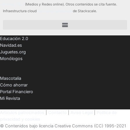
Internet, SLU
(Medios y Redes online). Otros contenidos se cita fuente.
Infraestructura cloud
servidores dedicados
de Stackscale.
Educación 2.0
Navidad.es
Juguetes.org
Monólogos
Mascotalia
Cómo ahorrar
Portal Financiero
Mi Revista
Artículos patrocinados
|
Contacto
|
Aviso Legal
|
Política de
privacidad y cookies
© Contenidos bajo licencia Creative Commons (CC) 1995-2021