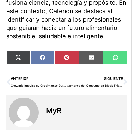
fusiona ciencia, tecnología y propósito. En
este contexto, Catenon se destaca al
identificar y conectar a los profesionales
que guiarán hacia un futuro alimentario
sostenible, saludable e inteligente.
Compartir
Compartir
Compartir
Compartir
Compart
X
Facebook
Pinterest
Email
WhatsA
en
en
en
en
en
(Twitter)
Ant
Si
ANTERIOR
SIGUIENTE
Crowmie Impulsa su Crecimiento Europeo con Nueva Infraestructura de Almacenamiento en Alemania
Aumento del Consumo en Black Friday: Españoles Destinarán Cerca de 411€ a Regalos Navideños, Informa Oney
MyR