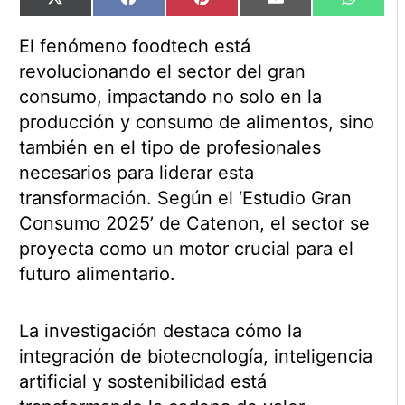
Compartir
Compartir
Compartir
Compartir
Compart
X
Facebook
Pinterest
Email
WhatsA
en
en
en
en
en
(Twitter)
El fenómeno foodtech está
revolucionando el sector del gran
consumo, impactando no solo en la
producción y consumo de alimentos, sino
también en el tipo de profesionales
necesarios para liderar esta
transformación. Según el ‘Estudio Gran
Consumo 2025’ de Catenon, el sector se
proyecta como un motor crucial para el
futuro alimentario.
La investigación destaca cómo la
integración de biotecnología, inteligencia
artificial y sostenibilidad está