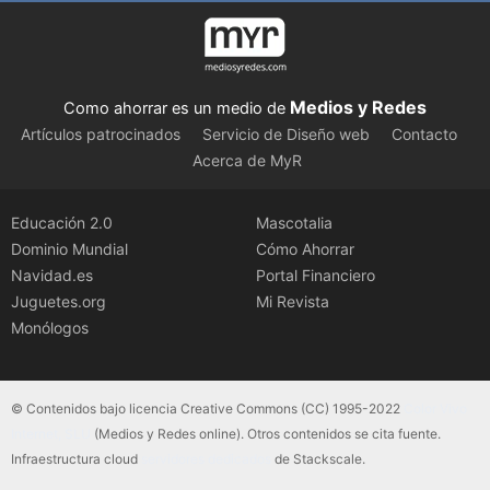
Medios y Redes
Como ahorrar es un medio de
Artículos patrocinados
Servicio de Diseño web
Contacto
Acerca de MyR
Educación 2.0
Mascotalia
Dominio Mundial
Cómo Ahorrar
Navidad.es
Portal Financiero
Juguetes.org
Mi Revista
Monólogos
© Contenidos bajo licencia Creative Commons (CC) 1995-2022
Color Vivo
Internet, SLU
(Medios y Redes online). Otros contenidos se cita fuente.
Infraestructura cloud
servidores dedicados
de Stackscale.