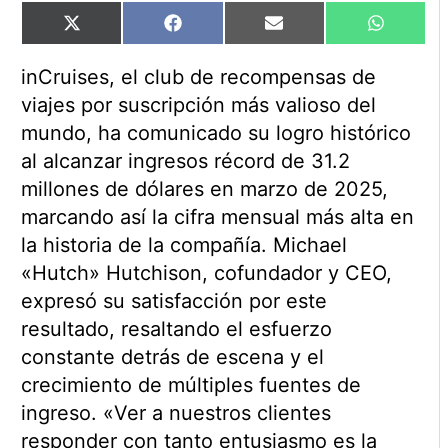
Compartir
Compartir
Compartir
Comparti
X
Facebook
Email
WhatsAp
en
en
en
en
(Twitter)
inCruises, el club de recompensas de
viajes por suscripción más valioso del
mundo, ha comunicado su logro histórico
al alcanzar ingresos récord de 31.2
millones de dólares en marzo de 2025,
marcando así la cifra mensual más alta en
la historia de la compañía. Michael
«Hutch» Hutchison, cofundador y CEO,
expresó su satisfacción por este
resultado, resaltando el esfuerzo
constante detrás de escena y el
crecimiento de múltiples fuentes de
ingreso. «Ver a nuestros clientes
responder con tanto entusiasmo es la