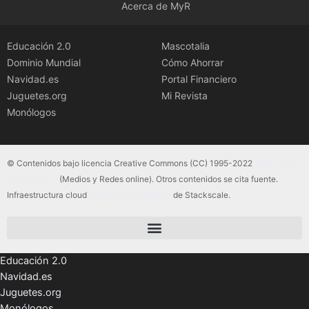
Acerca de MyR
Educación 2.0
Mascotalia
Dominio Mundial
Cómo Ahorrar
Navidad.es
Portal Financiero
Juguetes.org
Mi Revista
Monólogos
© Contenidos bajo licencia Creative Commons (CC) 1995-2022
Color Vivo
Internet, SLU
(Medios y Redes online). Otros contenidos se cita fuente.
Infraestructura cloud
servidores dedicados
de Stackscale.
Educación 2.0
Navidad.es
Juguetes.org
Monólogos