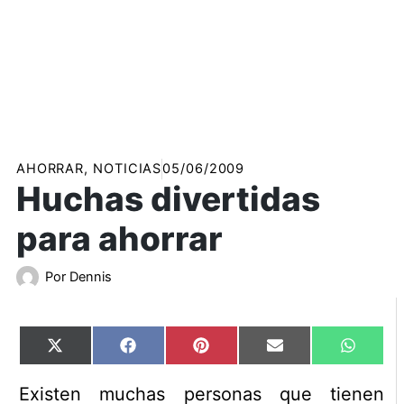
AHORRAR
,
NOTICIAS
05/06/2009
Huchas divertidas
para ahorrar
Por
Dennis
Compartir
Compartir
Compartir
Compartir
Compart
X
Facebook
Pinterest
Email
WhatsA
en
en
en
en
en
(Twitter)
Existen muchas personas que tienen