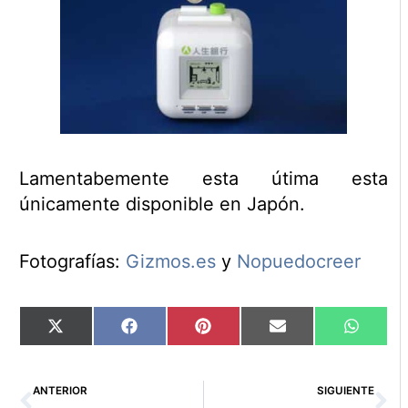
Lamentabemente esta útima esta
únicamente disponible en Japón.
Fotografías:
Gizmos.es
y
Nopuedocreer
Compartir
Compartir
Compartir
Compartir
Compart
X
Facebook
Pinterest
Email
WhatsA
en
en
en
en
en
(Twitter)
Ant
Si
ANTERIOR
SIGUIENTE