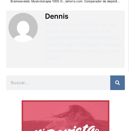
Brainwavelab. Musicoterapia 100% Gratis
iahorro.com. Comparador de depósitos bancarios
Dennis
Myles Murphy Clemson Jersey
Justin Hill Jersey
Britto Tutt
Jersey
Kingston Davis Michigan
Jersey
Lugard Edokpayi Jerseys
Nolan Matthews Jersey
DJ Dale
Jersey
Buscar