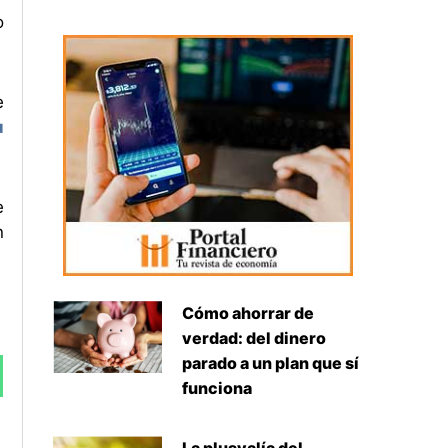
o
e
u
e
n
Cómo ahorrar de
verdad: del dinero
parado a un plan que sí
funciona
Siguiente