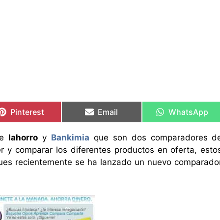
Compartir
Compartir
Compartir
Compartir
Compartir
Compartir
en
en
en
en
en
en
Pinterest
Email
WhatsApp
re
Iahorro
y
Bankimia
que son dos comparadores d
 y comparar los diferentes productos en oferta, esto
 pues recientemente se ha lanzado un nuevo comparado