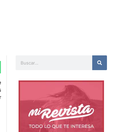
Buscar
e
s
r