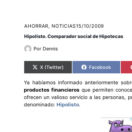
AHORRAR
,
NOTICIAS
15/10/2009
Hipolisto. Comparador social de Hipotecas
Por
Dennis
Compartir
Compartir
Compartir
Compartir
en
en
en
en
X (Twitter)
Facebook
Ya habíamos informado anteriormente sob
productos financieros
que permiten conocer
ofrecen un valioso servicio a las personas,
denominado:
Hipolisto
.