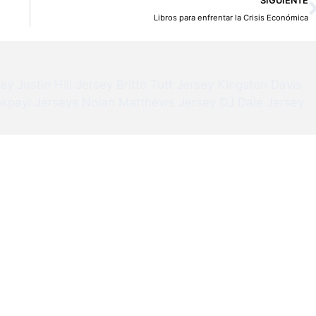
SIGUIENTE
Libros para enfrentar la Crisis Económica
sey
Justin Hill Jersey
Britto Tutt Jersey
Kingston Davis
kpayi Jerseys
Nolan Matthews Jersey
DJ Dale Jersey