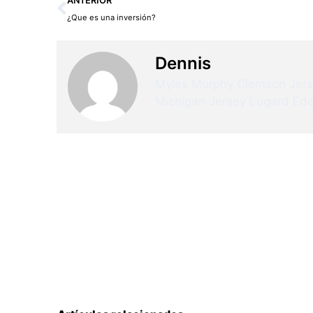
ANTERIOR
¿Que es una inversión?
Dennis
Myles Murphy Clemson Jer
Michigan Jersey
Lugard Edo