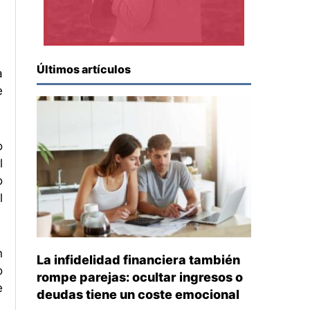
Últimos artículos
a
e
o
l
o
l
n
La infidelidad financiera también
o
rompe parejas: ocultar ingresos o
e
deudas tiene un coste emocional