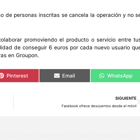
o de personas inscritas se cancela la operación y no s
olaborar promoviendo el producto o servicio entre tu
ilidad de conseguir 6 euros por cada nuevo usuario qu
pras en Groupon.
Pinterest
Email
WhatsApp
SIGUIENTE
Facebook ofrece descuentos desde el móvil
sey
Justin Hill Jersey
Britto Tutt Jersey
Kingston Davis