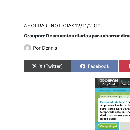
AHORRAR
,
NOTICIAS
12/11/2010
Groupon: Descuentos diarios para ahorrar din
Por
Dennis
Compartir
Compartir
Compartir
Compartir
en
en
en
en
X (Twitter)
Facebook