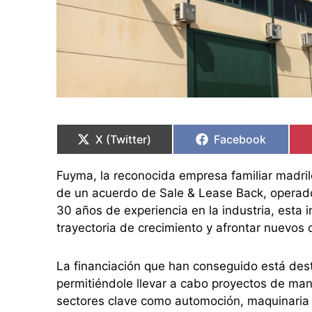
Compartir
Compartir
Compartir
Compartir
en
en
en
en
X (Twitter)
Facebook
Fuyma, la reconocida empresa familiar madril
de un acuerdo de Sale & Lease Back, operado
30 años de experiencia en la industria, esta i
trayectoria de crecimiento y afrontar nuevos 
La financiación que han conseguido está dest
permitiéndole llevar a cabo proyectos de mane
sectores clave como automoción, maquinaria a