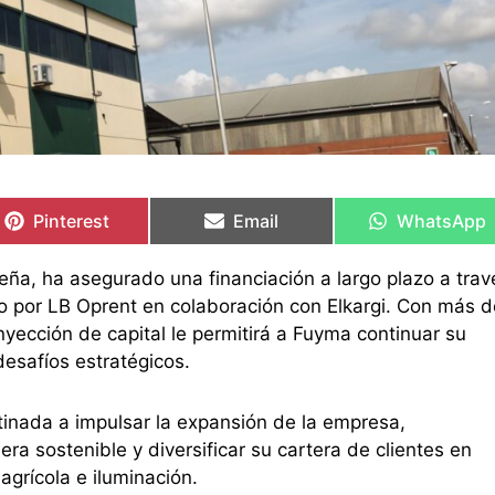
Compartir
Compartir
Compartir
Compartir
Compartir
Compartir
en
en
en
en
en
en
Pinterest
Email
WhatsApp
eña, ha asegurado una financiación a largo plazo a trav
 por LB Oprent en colaboración con Elkargi. Con más d
nyección de capital le permitirá a Fuyma continuar su
desafíos estratégicos.
inada a impulsar la expansión de la empresa,
ra sostenible y diversificar su cartera de clientes en
grícola e iluminación.