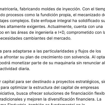
matricería, fabricando moldes de inyección. Con el tiem
do procesos como la fundición propia, el mecanizado d
ntajes complejos. Este enfoque integral ha solidificado s
ales altamente exigentes. Actualmente, cuenta con una
po en las áreas de ingeniería e I+D, comprometido con l
s necesidades cambiantes del mercado.
 para adaptarse a las particularidades y flujos de los
 afrontar su plan de crecimiento con solvencia. Al opta
odrá monetizar parte de su maquinaria sin renunciar al
actividad diaria.
r capital para ser destinado a proyectos estratégicos, s
para optimizar la estructura del capital de empresas
iciativa, busca ofrecer soluciones de financiación flexib
dicionales y mejoren la diversificación financiera. La
rama Findustria, también es fundamental en la