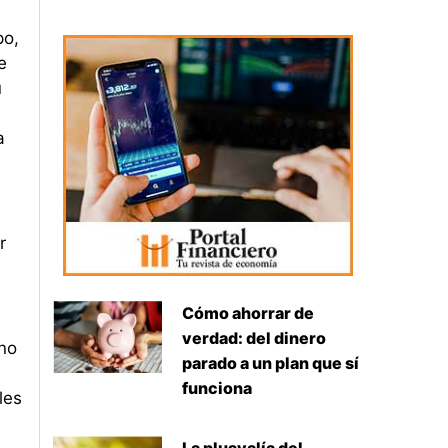
po,
e
u
a
r
Cómo ahorrar de
verdad: del dinero
ino
parado a un plan que sí
funciona
les