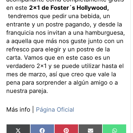
en este
2×1 de Foster´s Hollywood,
tendremos que pedir una bebida, un
entrante y un postre pagando, y desde la
franquicia nos invitan a una hamburguesa,
a aquella que más nos guste junto con un
refresco para elegir y un postre de la
carta. Vamos que en este caso es un
verdadero 2×1 y se puede utilizar hasta el
mes de marzo, así que creo que vale la
pena para sorprender a algún amigo o a
nuestra pareja.
Más info |
Página Oficial
Compartir
Compartir
Compartir
Compartir
Compart
X
Facebook
Pinterest
Email
WhatsA