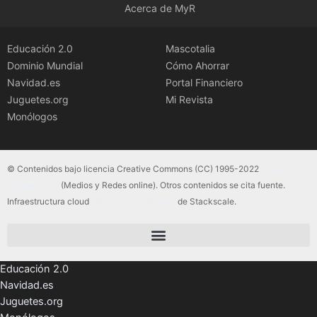
Acerca de MyR
Educación 2.0
Mascotalia
Dominio Mundial
Cómo Ahorrar
Navidad.es
Portal Financiero
Juguetes.org
Mi Revista
Monólogos
© Contenidos bajo licencia Creative Commons (CC) 1995-2022
Color Vivo
Internet, SLU
(Medios y Redes online). Otros contenidos se cita fuente.
Infraestructura cloud
servidores dedicados
de Stackscale.
Educación 2.0
Navidad.es
Juguetes.org