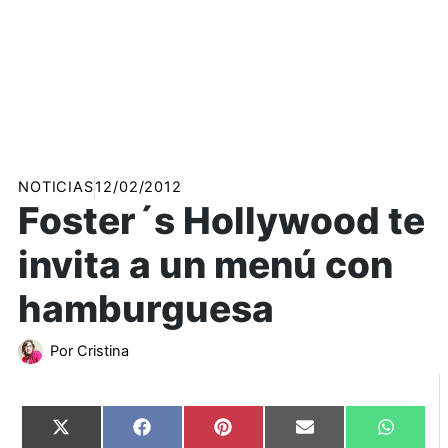
NOTICIAS
12/02/2012
Foster´s Hollywood te
invita a un menú con
hamburguesa
Por
Cristina
Compartir
Compartir
Compartir
Compartir
Compart
X
Facebook
Pinterest
Email
WhatsA
en
en
en
en
en
(Twitter)