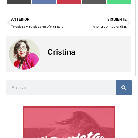
en
en
en
en
en
(Twitter)
Ant
Si
ANTERIOR
SIGUIENTE
Telepizza y su pizza en oferta para San Valentín
Ahorra con tus lentillas
Cristina
Buscar