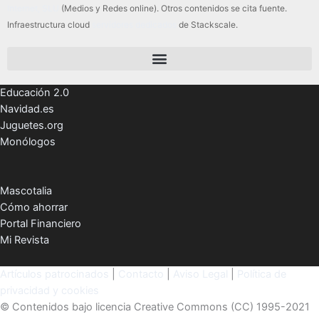
Internet, SLU
(Medios y Redes online). Otros contenidos se cita fuente.
Infraestructura cloud
servidores dedicados
de Stackscale.
Educación 2.0
Navidad.es
Juguetes.org
Monólogos
Mascotalia
Cómo ahorrar
Portal Financiero
Mi Revista
Artículos patrocinados
|
Contacto
|
Aviso Legal
|
Política de
privacidad y cookies
© Contenidos bajo licencia Creative Commons (CC) 1995-2021