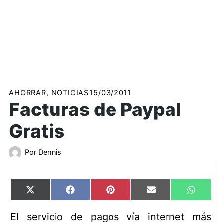
AHORRAR
,
NOTICIAS
15/03/2011
Facturas de Paypal
Gratis
Por
Dennis
Compartir
Compartir
Compartir
Compartir
Compart
X
Facebook
Pinterest
Email
WhatsA
en
en
en
en
en
(Twitter)
El servicio de pagos vía internet más