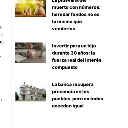
La plusvalía del
muerto con números:
heredar fondos no es
lo mismo que
n
venderlos
no
as
Invertir para un hijo
durante 30 años: la
o
fuerza real del interés
compuesto
La banca recupera
presencia en los
pueblos, pero no todos
r
acceden igual