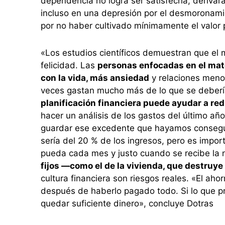
dependencia no logra ser satisfecha, derivar
incluso en una depresión por el desmoronami
por no haber cultivado mínimamente el valor p
«Los estudios científicos demuestran que el m
felicidad. Las
personas enfocadas en el mat
con la vida, más ansiedad
y relaciones meno
veces gastan mucho más de lo que se debería
planificación financiera puede ayudar a redu
hacer un análisis de los gastos del último añ
guardar ese excedente que hayamos conseguido
sería del 20 % de los ingresos, pero es import
pueda cada mes y justo cuando se recibe la 
fijos —como el de la vivienda, que destruye
cultura financiera son riesgos reales. «El ah
después de haberlo pagado todo. Si lo que p
quedar suficiente dinero», concluye Dotras