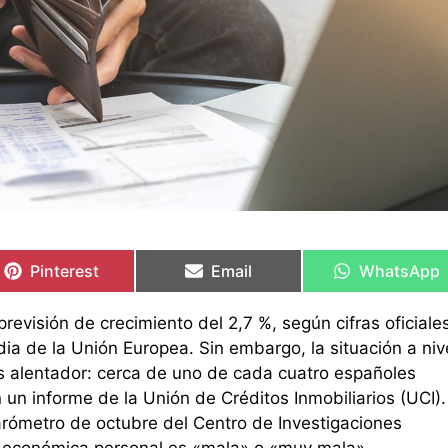
Compartir
Compartir
Compartir
Compartir
Compartir
Compartir
en
en
en
en
en
en
Pinterest
Email
WhatsApp
evisión de crecimiento del 2,7 %, según cifras oficiale
dia de la Unión Europea. Sin embargo, la situación a niv
alentador: cerca de uno de cada cuatro españoles
 un informe de la Unión de Créditos Inmobiliarios (UCI).
rómetro de octubre del Centro de Investigaciones
ón económica personal es «mala» o «muy mala».