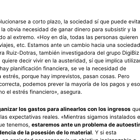
cionarse a corto plazo, la sociedad sí que puede evita
e la obvia necesidad de ganar dinero para subsistir y la
o al extremo. «Hoy en día, todas las personas quieren
 viajes, etc. Estamos ante un cambio hacia una socieda
a Ruiz-Dotras, también investigadora del grupo DigiBiz
ere decir vivir en la austeridad, sí que implica utilizar
hay planificación financiera, se ve la necesidad de
ra estrés, porque hay imprevistos, pasan cosas. Pero
correcta, podemos prever la mayoría de los pagos y eso
 el estrés financiero», asegura.
anizar los gastos para alinearlos con los ingresos
qu
 a las expectativas reales. «Mientras sigamos instalados 
 que tenemos,
estaremos ante un problema de autoest
encia de la posesión de lo material
. Y si esta