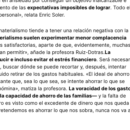
á en ansiedad por conseguir un objetivo inalcanzable e
ento de las
expectativas imposibles de lograr
. Todo e
ersonal», relata Enric Soler.
aterialismo tiende a tener una relación negativa con la
erialismo suelen experimentar menor complacencia
s satisfactorias, aparte de que, evidentemente, mucha
n permitir», añade la profesora Ruiz-Dotras.
La
cir e incluso evitar el estrés financiero
. Será necesar
o, buscar dónde se puede recortar y, después, intentar
 retirar de los gastos habituales. «El ideal de ahorro
ante que, sea lo que sea, se intente ahorrar lo que se
nómina», matiza la profesora.
La voracidad de los gast
 la capacidad de ahorro de las familias—
y la falta de
orro es visto como el excedente de dinero que nos queda
retendemos es ahorrar lo que nos sobra, nunca nos va 