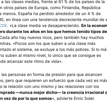
a las clases medias, frente al 61 % de los países de la
 otros países de Europa, como Finlandia, República
os menos. España ha perdido alrededor de un 4 % de
0, en línea con una tendencia decreciente mundial de 
OCDE
. «La clase media va desapareciendo.
En la econom
ero durante los años en los que hemos tenido tipos de
 Cada año hay nuevos ricos, pero también hay muchos
otras. «Pocos son los que suben a una clase más
tado el sistema, se excluye a los más pobres. Si lo má
no suben al mismo nivel, lo único que se consigue es
de alcanzar este ritmo de vida».
e las personas en forma de presión para que alcancen
s, pero que requieren un esfuerzo que cada vez es má
 la relación con uno mismo y las relaciones con los
mprado —nunca mejor dicho— la creencia irracional 
en vez de por lo que somos
«, advierte Enric Soler.