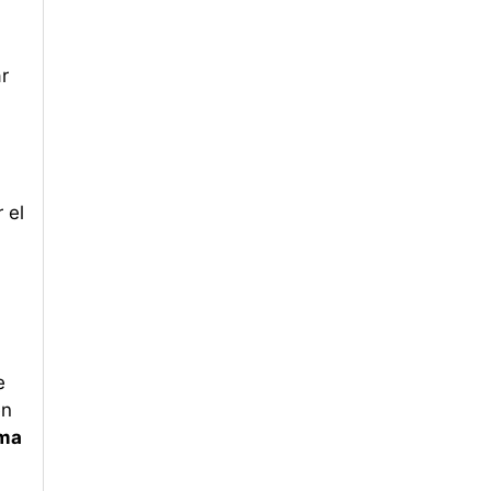
r
d
 el
e
en
ima