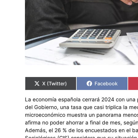
Compartir
Compartir
Compartir
Compartir
en
en
en
en
X (Twitter)
Facebook
La economía española cerrará 2024 con una pr
del Gobierno, una tasa que casi triplica la me
microeconómico muestra un panorama menos 
afirma no poder ahorrar a final de mes, según
Además, el 26 % de los encuestados en el ba
Sociológicas (CIS) considera que su situaci