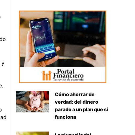
a
ndo
 y
a
e,
Cómo ahorrar de
verdad: del dinero
parado a un plan que sí
o
funciona
dad