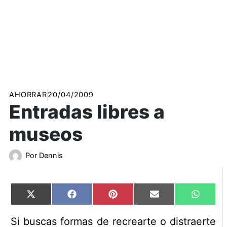
AHORRAR
20/04/2009
Entradas libres a
museos
Por
Dennis
Compartir
Compartir
Compartir
Compartir
Compart
X
Facebook
Pinterest
Email
WhatsA
en
en
en
en
en
(Twitter)
Si buscas formas de recrearte o distraerte