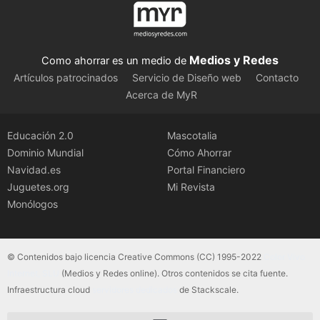
Medios y Redes
Como ahorrar es un medio de
Artículos patrocinados
Servicio de Diseño web
Contacto
Acerca de MyR
Educación 2.0
Mascotalia
Dominio Mundial
Cómo Ahorrar
Navidad.es
Portal Financiero
Juguetes.org
Mi Revista
Monólogos
© Contenidos bajo licencia Creative Commons (CC) 1995-2022
Color Vivo
Internet, SLU
(Medios y Redes online). Otros contenidos se cita fuente.
Infraestructura cloud
servidores dedicados
de Stackscale.