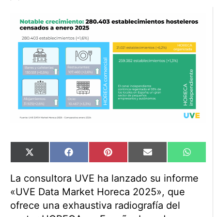
Compartir
Compartir
Compartir
Compartir
Compart
X
Facebook
Pinterest
Email
WhatsA
en
en
en
en
en
(Twitter)
La consultora UVE ha lanzado su informe
«UVE Data Market Horeca 2025», que
ofrece una exhaustiva radiografía del