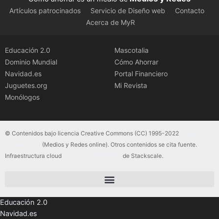
Artículos patrocinados
Servicio de Diseño web
Contacto
Acerca de MyR
Educación 2.0
Mascotalia
Dominio Mundial
Cómo Ahorrar
Navidad.es
Portal Financiero
Juguetes.org
Mi Revista
Monólogos
© Contenidos bajo licencia Creative Commons (CC) 1995-2022
Color Vivo
Internet, SLU
(Medios y Redes online). Otros contenidos se cita fuente.
Infraestructura cloud
servidores dedicados
de Stackscale.
Educación 2.0
Navidad.es