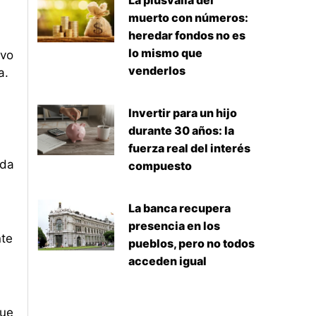
La plusvalía del
muerto con números:
heredar fondos no es
lo mismo que
ivo
venderlos
a.
Invertir para un hijo
durante 30 años: la
fuerza real del interés
ida
compuesto
La banca recupera
presencia en los
nte
pueblos, pero no todos
acceden igual
que