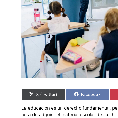
Compartir
Compartir
Compartir
Compartir
en
en
en
en
X (Twitter)
Facebook
La educación es un derecho fundamental, pero
hora de adquirir el material escolar de sus h