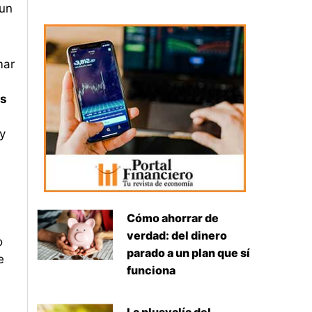
 un
mar
es
y
Cómo ahorrar de
verdad: del dinero
o
parado a un plan que sí
e
funciona