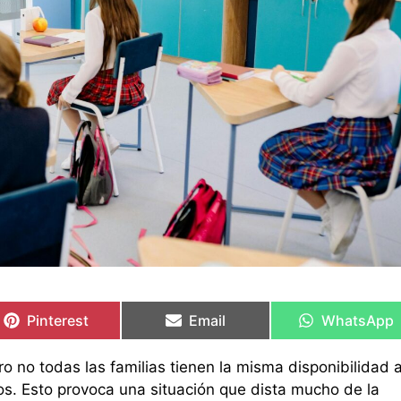
Compartir
Compartir
Compartir
Compartir
Compartir
Compartir
en
en
en
en
en
en
Pinterest
Email
WhatsApp
 no todas las familias tienen la misma disponibilidad a
ijos. Esto provoca una situación que dista mucho de la