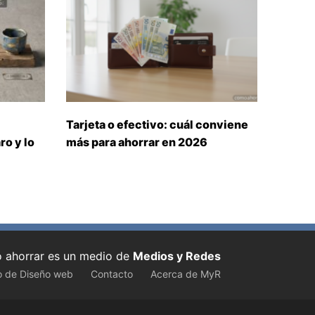
Tarjeta o efectivo: cuál conviene
ro y lo
más para ahorrar en 2026
ahorrar es un medio de
Medios y Redes
o de Diseño web
Contacto
Acerca de MyR