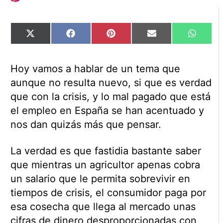
Compartir
Compartir
Compartir
Compartir
Compart
X
Facebook
Pinterest
Email
WhatsA
en
en
en
en
en
(Twitter)
Hoy vamos a hablar de un tema que
aunque no resulta nuevo, si que es verdad
que con la crisis, y lo mal pagado que está
el empleo en España se han acentuado y
nos dan quizás más que pensar.
La verdad es que fastidia bastante saber
que mientras un agricultor apenas cobra
un salario que le permita sobrevivir en
tiempos de crisis, el consumidor paga por
esa cosecha que llega al mercado unas
cifras de dinero desproporcionadas con