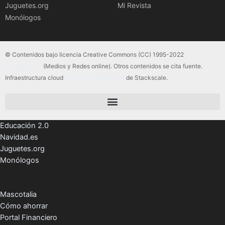
Juguetes.org
Mi Revista
Monólogos
© Contenidos bajo licencia Creative Commons (CC) 1995-2022
Color Vivo
Internet, SLU
(Medios y Redes online). Otros contenidos se cita fuente.
Infraestructura cloud
servidores dedicados
de Stackscale.
Educación 2.0
Navidad.es
Juguetes.org
Monólogos
Mascotalia
Cómo ahorrar
Portal Financiero