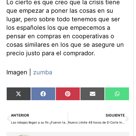
Lo cierto es que creo que la crisis tiene
que empezar a poner las cosas en su
lugar, pero sobre todo tenemos que ser
los españoles los que empecemos a
pensar en compras en cooperativas o
cosas similares en los que se asegure un
precio justo para el comprador.
Imagen |
zumba
Compartir
Compartir
Compartir
Compartir
Compart
X
Facebook
Pinterest
Email
WhatsA
en
en
en
en
en
(Twitter)
Ant
Si
ANTERIOR
SIGUIENTE
Las rebajas llegan a su fin ¿Fueron tan buenas como parecían?
Nuevo Límite 48 horas de El Corte Inglés