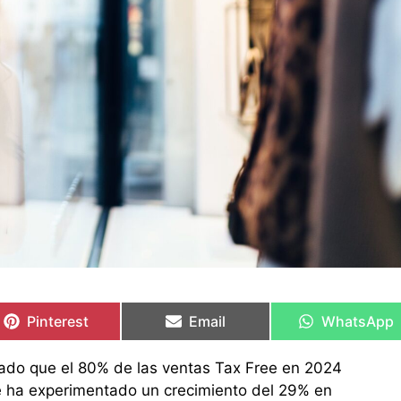
Compartir
Compartir
Compartir
Compartir
Compartir
Compartir
en
en
en
en
en
en
Pinterest
Email
WhatsApp
elado que el 80% de las ventas Tax Free en 2024
e ha experimentado un crecimiento del 29% en