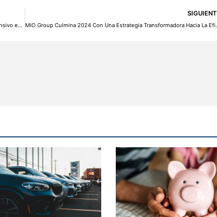
SIGUIENT
Picktan Capital Alcanzó Rendimientos Récord con su Fondo Defensivo en el Primer Trimestre de 2025
MIO Group Culmina 2024 Con Una Est