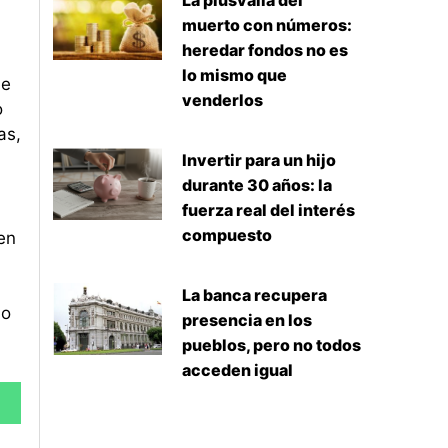
La plusvalía del
muerto con números:
heredar fondos no es
lo mismo que
de
venderlos
o
as,
Invertir para un hijo
durante 30 años: la
fuerza real del interés
compuesto
en
La banca recupera
mo
presencia en los
pueblos, pero no todos
acceden igual