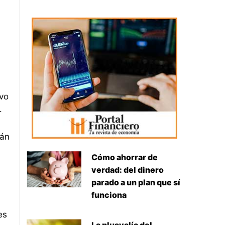
ivo
.
tán
Cómo ahorrar de
verdad: del dinero
parado a un plan que sí
funciona
es