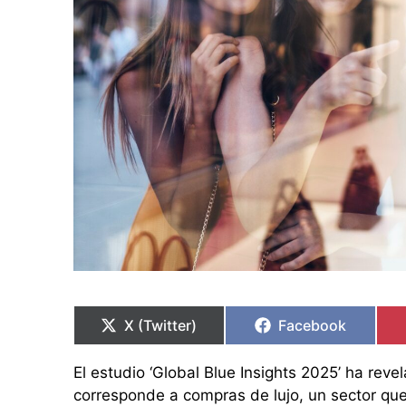
Compartir
Compartir
Compartir
Compartir
en
en
en
en
X (Twitter)
Facebook
El estudio ‘Global Blue Insights 2025’ ha rev
corresponde a compras de lujo, un sector qu