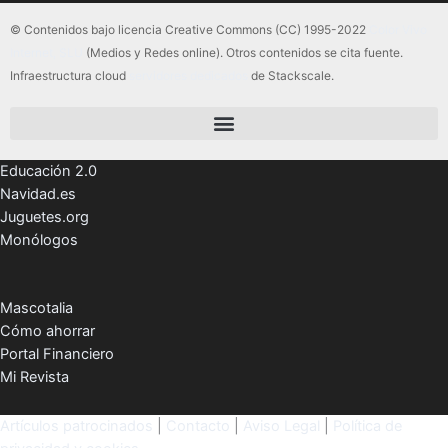
© Contenidos bajo licencia Creative Commons (CC) 1995-2022
Color Vivo
Internet, SLU
(Medios y Redes online). Otros contenidos se cita fuente.
Infraestructura cloud
servidores dedicados
de Stackscale.
Educación 2.0
Navidad.es
Juguetes.org
Monólogos
Mascotalia
Cómo ahorrar
Portal Financiero
Mi Revista
Artículos patrocinados
|
Contacto
|
Aviso Legal
|
Política de