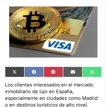
Compartir
Compartir
Compartir
Compartir
Compart
X
Facebook
Pinterest
Email
WhatsA
en
en
en
en
en
(Twitter)
Los clientes interesados en el mercado
inmobiliario de lujo en España,
especialmente en ciudades como Madrid
o en destinos turísticos de alto nivel,