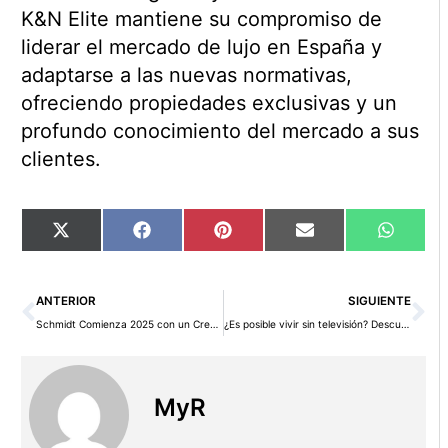
K&N Elite mantiene su compromiso de
liderar el mercado de lujo en España y
adaptarse a las nuevas normativas,
ofreciendo propiedades exclusivas y un
profundo conocimiento del mercado a sus
clientes.
Compartir
Compartir
Compartir
Compartir
Compart
X
Facebook
Pinterest
Email
WhatsA
en
en
en
en
en
(Twitter)
Ant
Si
ANTERIOR
SIGUIENTE
Schmidt Comienza 2025 con un Crecimiento del 13% en Ventas Respecto al Año Pasado
¿Es posible vivir sin televisión? Descubre una vida plena desconectada de las pantallas
MyR