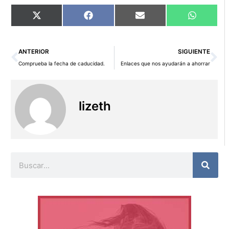
Compartir
Compartir
Compartir
Comparti
X
Facebook
Email
WhatsAp
en
en
en
en
(Twitter)
Ant
Si
ANTERIOR
SIGUIENTE
Comprueba la fecha de caducidad.
Enlaces que nos ayudarán a ahorrar
lizeth
Buscar