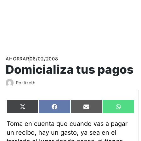
AHORRAR
06/02/2008
Domicializa tus pagos
Por
lizeth
Compartir
Compartir
Compartir
Comparti
X
Facebook
Email
WhatsAp
en
en
en
en
(Twitter)
Toma en cuenta que cuando vas a pagar
un recibo, hay un gasto, ya sea en el