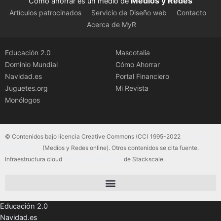
Medios y Redes
Como ahorrar es un medio de
Artículos patrocinados
Servicio de Diseño web
Contacto
Acerca de MyR
Educación 2.0
Mascotalia
Dominio Mundial
Cómo Ahorrar
Navidad.es
Portal Financiero
Juguetes.org
Mi Revista
Monólogos
© Contenidos bajo licencia Creative Commons (CC) 1995-2022
Color Vivo
Internet, SLU
(Medios y Redes online). Otros contenidos se cita fuente.
Infraestructura cloud
servidores dedicados
de Stackscale.
Educación 2.0
Navidad.es