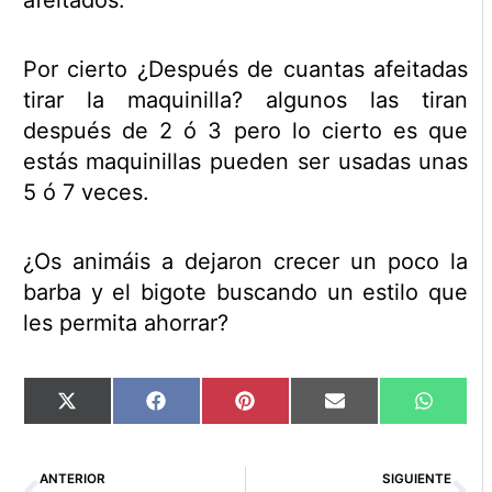
afeitados.
Por cierto ¿Después de cuantas afeitadas
tirar la maquinilla? algunos las tiran
después de 2 ó 3 pero lo cierto es que
estás maquinillas pueden ser usadas unas
5 ó 7 veces.
¿Os animáis a dejaron crecer un poco la
barba y el bigote buscando un estilo que
les permita ahorrar?
Compartir
Compartir
Compartir
Compartir
Compart
X
Facebook
Pinterest
Email
WhatsA
en
en
en
en
en
(Twitter)
Ant
Si
ANTERIOR
SIGUIENTE