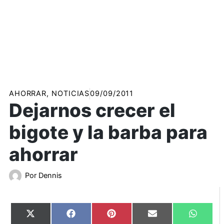
AHORRAR
,
NOTICIAS
09/09/2011
Dejarnos crecer el
bigote y la barba para
ahorrar
Por
Dennis
Compartir
Compartir
Compartir
Compartir
Compart
X
Facebook
Pinterest
Email
WhatsA
en
en
en
en
en
(Twitter)