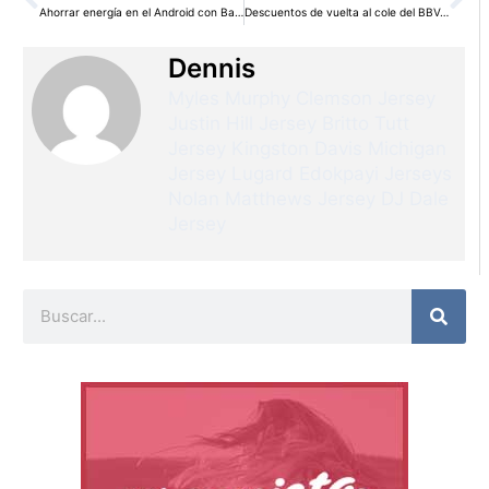
Ahorrar energía en el Android con Battery Dr Saver
Descuentos de vuelta al cole del BBVA y MediaMarkt
Dennis
Myles Murphy Clemson Jersey
Justin Hill Jersey
Britto Tutt
Jersey
Kingston Davis Michigan
Jersey
Lugard Edokpayi Jerseys
Nolan Matthews Jersey
DJ Dale
Jersey
Buscar