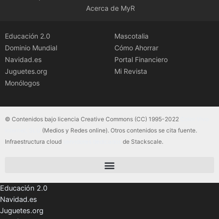
Acerca de MyR
Educación 2.0
Mascotalia
Dominio Mundial
Cómo Ahorrar
Navidad.es
Portal Financiero
Juguetes.org
Mi Revista
Monólogos
© Contenidos bajo licencia Creative Commons (CC) 1995-2022
Color Vivo
Internet, SLU
(Medios y Redes online). Otros contenidos se cita fuente.
Infraestructura cloud
servidores dedicados
de Stackscale.
Educación 2.0
Navidad.es
Juguetes.org