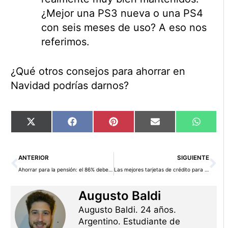
¿Mejor una PS3 nueva o una PS4
con seis meses de uso? A eso nos
referimos.
¿Qué otros consejos para ahorrar en
Navidad podrías darnos?
Compartir
Compartir
Compartir
Compartir
Compart
X
Facebook
Pinterest
Email
WhatsA
en
en
en
en
en
(Twitter)
Ant
Si
ANTERIOR
SIGUIENTE
Ahorrar para la pensión: el 86% debe hacerlo necesariamente
Las mejores tarjetas de crédito para las compras de Navidad
Augusto Baldi
Augusto Baldi. 24 años.
Argentino. Estudiante de