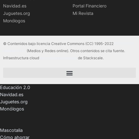
Navidad.es
Portal Financiero
Juguetes.org
Mi Revista
Monólogos
© Contenidos bajo licencia Creative Commons (CC) 1995-2022
Color Vivo
Internet, SLU
(Medios y Redes online). Otros contenidos se cita fuente.
Infraestructura cloud
servidores dedicados
de Stackscale.
Educación 2.0
Navidad.es
Juguetes.org
Monólogos
Mascotalia
Cómo ahorrar