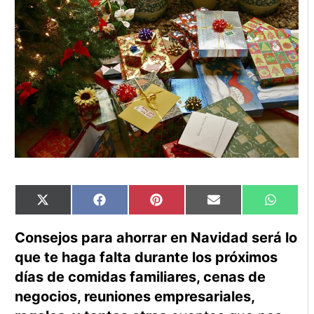
Compartir
Compartir
Compartir
Compartir
Compart
X
Facebook
Pinterest
Email
WhatsA
en
en
en
en
en
(Twitter)
Consejos para ahorrar en Navidad será lo
que te haga falta durante los próximos
días de comidas familiares, cenas de
negocios, reuniones empresariales,