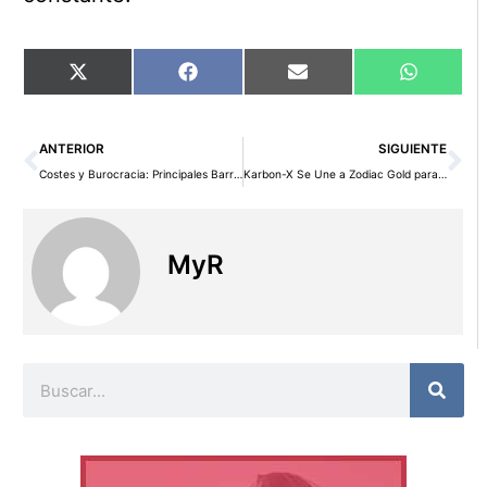
Compartir
Compartir
Compartir
Comparti
X
Facebook
Email
WhatsAp
en
en
en
en
(Twitter)
Ant
Si
ANTERIOR
SIGUIENTE
Costes y Burocracia: Principales Barreras para el Emprendimiento Según Legálitas Negocios
Karbon-X Se Une a Zodiac Gold para Integrar Compensaciones de Carbono en África Occidental
MyR
Buscar