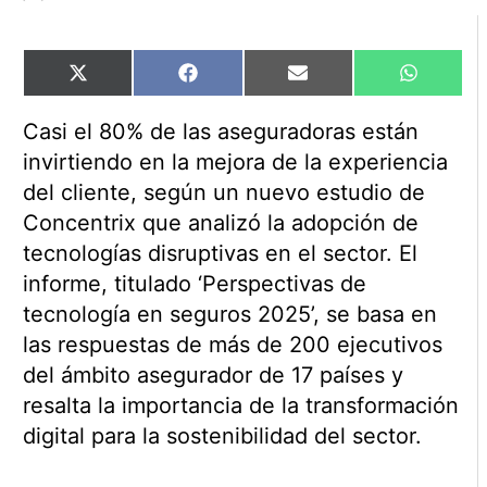
Compartir
Compartir
Compartir
Comparti
X
Facebook
Email
WhatsAp
en
en
en
en
(Twitter)
Casi el 80% de las aseguradoras están
invirtiendo en la mejora de la experiencia
del cliente, según un nuevo estudio de
Concentrix que analizó la adopción de
tecnologías disruptivas en el sector. El
informe, titulado ‘Perspectivas de
tecnología en seguros 2025’, se basa en
las respuestas de más de 200 ejecutivos
del ámbito asegurador de 17 países y
resalta la importancia de la transformación
digital para la sostenibilidad del sector.