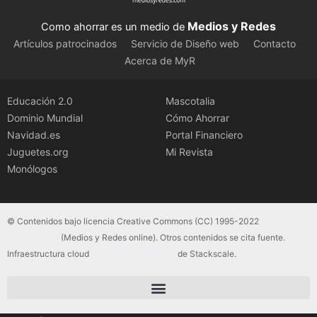
Medios y Redes
Como ahorrar es un medio de
Artículos patrocinados
Servicio de Diseño web
Contacto
Acerca de MyR
Educación 2.0
Mascotalia
Dominio Mundial
Cómo Ahorrar
Navidad.es
Portal Financiero
Juguetes.org
Mi Revista
Monólogos
© Contenidos bajo licencia Creative Commons (CC) 1995-2022
Color Vivo
Internet, SLU
(Medios y Redes online). Otros contenidos se cita fuente.
Infraestructura cloud
servidores dedicados
de Stackscale.