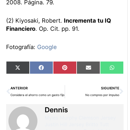
2008. Página. 79.
(2) Kiyosaki, Robert.
Incrementa tu IQ
Financiero
. Op. Cit. pp. 91.
Fotografía:
Google
Compartir
Compartir
Compartir
Compartir
Compart
X
Facebook
Pinterest
Email
WhatsA
en
en
en
en
en
(Twitter)
Ant
Si
ANTERIOR
SIGUIENTE
Considera el ahorro como un gasto fijo
No compres por impulso
Dennis
Myles Murphy Clemson Jersey
Justin Hill Jersey
Britto Tutt