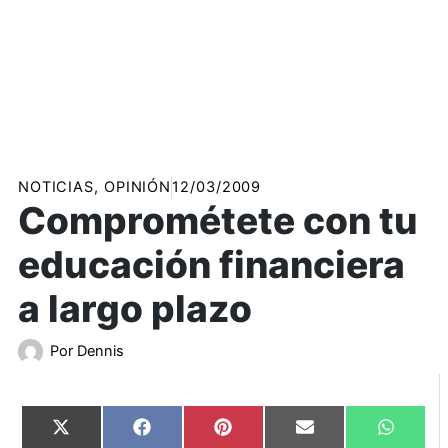
NOTICIAS
,
OPINIÓN
12/03/2009
Comprométete con tu
educación financiera
a largo plazo
Por
Dennis
Compartir
Compartir
Compartir
Compartir
Compart
X
Facebook
Pinterest
Email
WhatsA
en
en
en
en
en
(Twitter)