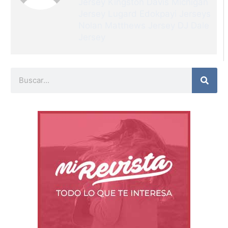
Jersey
Kingston Davis Michigan
Jersey
Lugard Edokpayi Jerseys
Nolan Matthews Jersey
DJ Dale
Jersey
Buscar