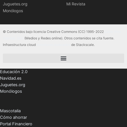
Juguetes.org
Mi Revista
Monólogos
© Contenidos bajo licencia Creative Commons (CC) 1995-2022
Color Vivo
Internet, SLU
(Medios y Redes online). Otros contenidos se cita fuente.
Infraestructura cloud
servidores dedicados
de Stackscale.
Educación 2.0
Navidad.es
Juguetes.org
Monólogos
Mascotalia
Cómo ahorrar
Portal Financiero