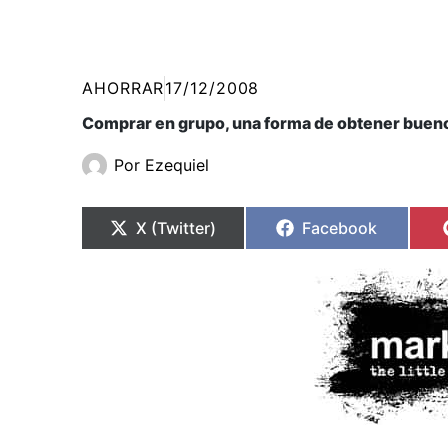
AHORRAR
17/12/2008
Comprar en grupo, una forma de obtener buen
Por
Ezequiel
Compartir
Compartir
Compartir
Compartir
en
en
en
en
X (Twitter)
Facebook