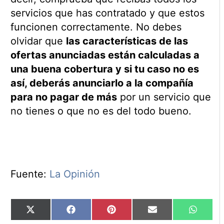
servicios que has contratado y que estos
funcionen correctamente. No debes
olvidar que
las características de las
ofertas anunciadas están calculadas a
una buena cobertura y si tu caso no es
así, deberás anunciarlo a la compañía
para no pagar de más
por un servicio que
no tienes o que no es del todo bueno.
Fuente:
La Opinión
Compartir
Compartir
Compartir
Compartir
Compart
X
Facebook
Pinterest
Email
WhatsA
en
en
en
en
en
(Twitter)