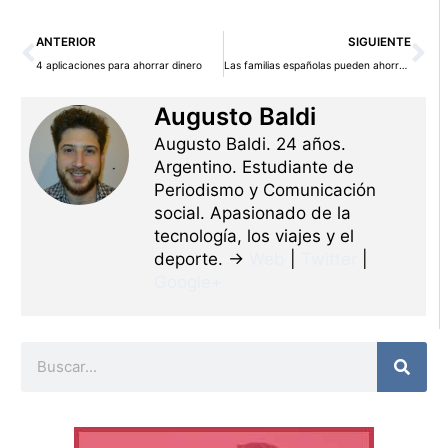
Ant
Si
ANTERIOR
SIGUIENTE
4 aplicaciones para ahorrar dinero
Las familias españolas pueden ahorrar mil euros al año
Augusto Baldi
Augusto Baldi. 24 años.
Argentino. Estudiante de
Periodismo y Comunicación
social. Apasionado de la
tecnología, los viajes y el
deporte. →
Web
|
Twitter
|
Google+
Buscar