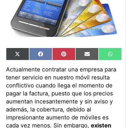
Compartir
Compartir
Compartir
Compartir
Compart
X
Facebook
Pinterest
Email
WhatsA
en
en
en
en
en
(Twitter)
Actualmente contratar una empresa para
tener servicio en nuestro móvil resulta
conflictivo cuando llega el momento de
pagar la factura, puesto que los precios
aumentan incesantemente y sin aviso y
además, la cobertura, debido al
impresionante aumento de móviles es
cada vez menos. Sin embargo,
existen