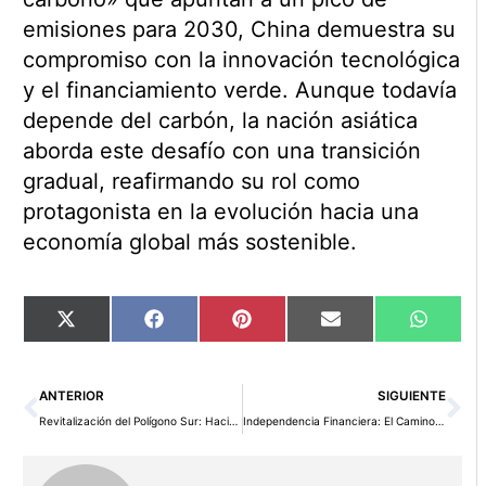
emisiones para 2030, China demuestra su
compromiso con la innovación tecnológica
y el financiamiento verde. Aunque todavía
depende del carbón, la nación asiática
aborda este desafío con una transición
gradual, reafirmando su rol como
protagonista en la evolución hacia una
economía global más sostenible.
Compartir
Compartir
Compartir
Compartir
Compart
X
Facebook
Pinterest
Email
WhatsA
en
en
en
en
en
(Twitter)
Ant
Si
ANTERIOR
SIGUIENTE
Revitalización del Polígono Sur: Hacia una Nueva Era Urbana en Sevilla
Independencia Financiera: El Camino hacia la Libertad Personal y la Plenitud