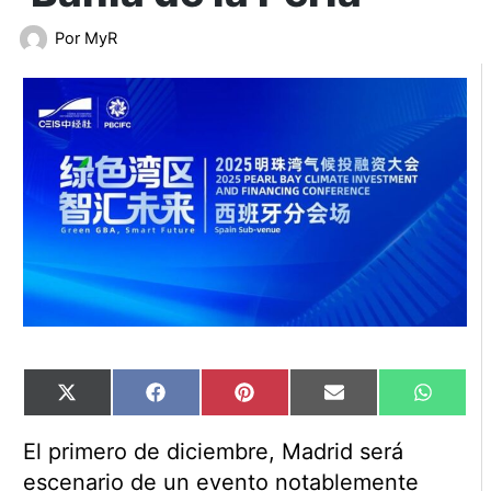
Por
MyR
Compartir
Compartir
Compartir
Compartir
Compart
X
Facebook
Pinterest
Email
WhatsA
en
en
en
en
en
(Twitter)
El primero de diciembre, Madrid será
escenario de un evento notablemente