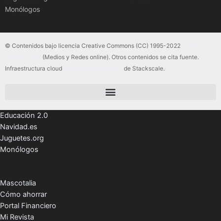
Monólogos
© Contenidos bajo licencia Creative Commons (CC) 1995-2022
Color Vivo
Internet, SLU
(Medios y Redes online). Otros contenidos se cita fuente.
Infraestructura cloud
servidores dedicados
de Stackscale.
Educación 2.0
Navidad.es
Juguetes.org
Monólogos
Mascotalia
Cómo ahorrar
Portal Financiero
Mi Revista