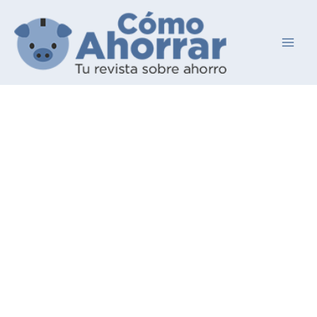
Ir
al
contenido