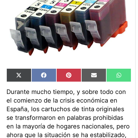
Compartir
Compartir
Compartir
Compartir
Compart
X
Facebook
Pinterest
Email
WhatsA
en
en
en
en
en
(Twitter)
Durante mucho tiempo, y sobre todo con
el comienzo de la crisis económica en
España, los cartuchos de tinta originales
se transformaron en palabras prohibidas
en la mayoría de hogares nacionales, pero
ahora que la situación se ha estabilizado,