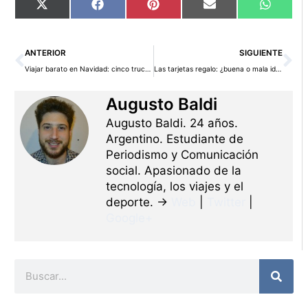
Compartir
Compartir
Compartir
Compartir
Compart
X
Facebook
Pinterest
Email
WhatsA
en
en
en
en
en
(Twitter)
Ant
Si
ANTERIOR
SIGUIENTE
Viajar barato en Navidad: cinco trucos infalibles
Las tarjetas regalo: ¿buena o mala idea?
Augusto Baldi
Augusto Baldi. 24 años.
Argentino. Estudiante de
Periodismo y Comunicación
social. Apasionado de la
tecnología, los viajes y el
deporte. →
Web
|
Twitter
|
Google+
Buscar