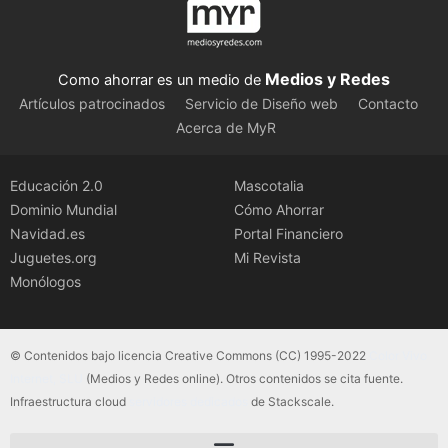
Medios y Redes
Como ahorrar es un medio de
Artículos patrocinados
Servicio de Diseño web
Contacto
Acerca de MyR
Educación 2.0
Mascotalia
Dominio Mundial
Cómo Ahorrar
Navidad.es
Portal Financiero
Juguetes.org
Mi Revista
Monólogos
© Contenidos bajo licencia Creative Commons (CC) 1995-2022
Color Vivo
Internet, SLU
(Medios y Redes online). Otros contenidos se cita fuente.
Infraestructura cloud
servidores dedicados
de Stackscale.