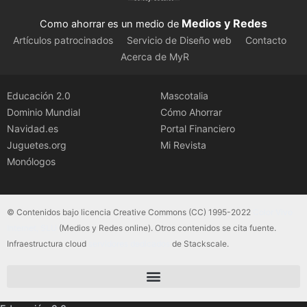
Medios y Redes
Como ahorrar es un medio de
Artículos patrocinados
Servicio de Diseño web
Contacto
Acerca de MyR
Educación 2.0
Mascotalia
Dominio Mundial
Cómo Ahorrar
Navidad.es
Portal Financiero
Juguetes.org
Mi Revista
Monólogos
© Contenidos bajo licencia Creative Commons (CC) 1995-2022
Color Vivo
Internet, SLU
(Medios y Redes online). Otros contenidos se cita fuente.
Infraestructura cloud
servidores dedicados
de Stackscale.