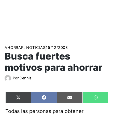
AHORRAR
,
NOTICIAS
15/12/2008
Busca fuertes
motivos para ahorrar
Por
Dennis
Compartir
Compartir
Compartir
Comparti
X
Facebook
Email
WhatsAp
en
en
en
en
(Twitter)
Todas las personas para obtener