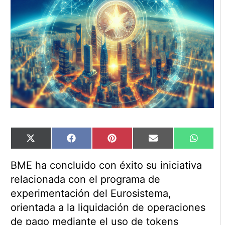
Compartir
Compartir
Compartir
Compartir
Compart
X
Facebook
Pinterest
Email
WhatsA
en
en
en
en
en
(Twitter)
BME ha concluido con éxito su iniciativa
relacionada con el programa de
experimentación del Eurosistema,
orientada a la liquidación de operaciones
de pago mediante el uso de tokens