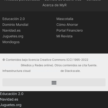
Acerca de MyR
Educación 2.0
Mascotalia
Dominio Mundial
Cómo Ahorrar
Navidad.es
Portal Financiero
Juguetes.org
Mi Revista
Monólogos
© Contenidos bajo licencia Creative Commons (CC) 1995-2022
Color Vivo
Internet, SLU
(Medios y Redes online). Otros contenidos se cita fuente.
Infraestructura cloud
servidores dedicados
de Stackscale.
Educación 2.0
Navidad.es
Juguetes.org