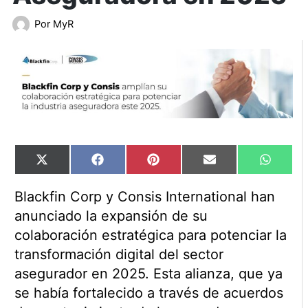
Por
MyR
Compartir
Compartir
Compartir
Compartir
Compart
X
Facebook
Pinterest
Email
WhatsA
en
en
en
en
en
(Twitter)
Blackfin Corp y Consis International han
anunciado la expansión de su
colaboración estratégica para potenciar la
transformación digital del sector
asegurador en 2025. Esta alianza, que ya
se había fortalecido a través de acuerdos