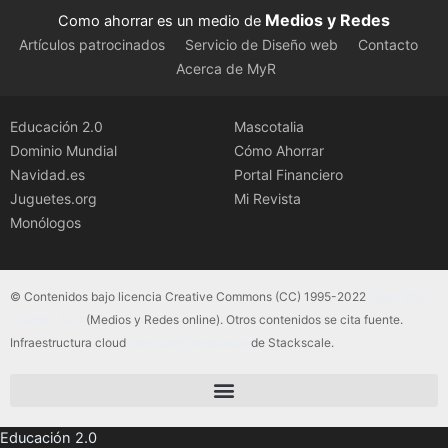
Medios y Redes
Como ahorrar es un medio de
Artículos patrocinados
Servicio de Diseño web
Contacto
Acerca de MyR
Educación 2.0
Mascotalia
Dominio Mundial
Cómo Ahorrar
Navidad.es
Portal Financiero
Juguetes.org
Mi Revista
Monólogos
© Contenidos bajo licencia Creative Commons (CC) 1995-2022
Color Vivo
Internet, SLU
(Medios y Redes online). Otros contenidos se cita fuente.
Infraestructura cloud
servidores dedicados
de Stackscale.
Educación 2.0