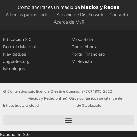
Medios y Redes
Como ahorrar es un medio de
Artículos patrocinados
Servicio de Diseño web
Contacto
Acerca de MyR
Educación 2.0
Mascotalia
Dominio Mundial
Cómo Ahorrar
Navidad.es
Portal Financiero
Juguetes.org
Mi Revista
Monólogos
© Contenidos bajo licencia Creative Commons (CC) 1995-2022
Color Vivo
Internet, SLU
(Medios y Redes online). Otros contenidos se cita fuente.
Infraestructura cloud
servidores dedicados
de Stackscale.
Educación 2.0