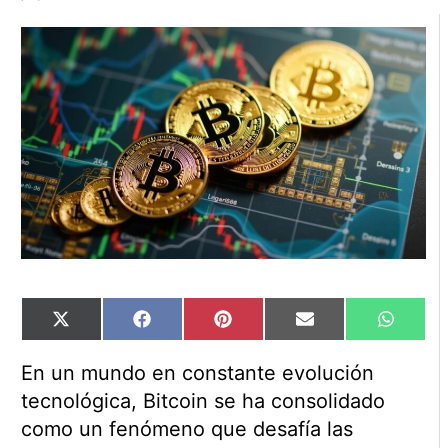
Compartir
Compartir
Compartir
Compartir
Compart
X
Facebook
Pinterest
Email
WhatsA
en
en
en
en
en
(Twitter)
En un mundo en constante evolución
tecnológica, Bitcoin se ha consolidado
como un fenómeno que desafía las