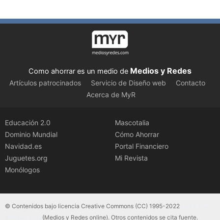
Medios y Redes
Como ahorrar es un medio de
Artículos patrocinados
Servicio de Diseño web
Contacto
Acerca de MyR
Educación 2.0
Mascotalia
Dominio Mundial
Cómo Ahorrar
Navidad.es
Portal Financiero
Juguetes.org
Mi Revista
Monólogos
© Contenidos bajo licencia Creative Commons (CC) 1995-2022
Color Vivo
Internet, SLU
(Medios y Redes online). Otros contenidos se cita fuente.