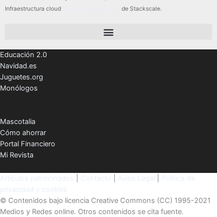
Infraestructura cloud
servidores dedicados
de Stackscale.
Educación 2.0
Navidad.es
Juguetes.org
Monólogos
Mascotalia
Cómo ahorrar
Portal Financiero
Mi Revista
Artículos patrocinados
|
Contacto
|
Aviso Legal
|
Política de
privacidad y cookies
© Contenidos bajo licencia Creative Commons (CC) 1995-2021
Medios y Redes online. Otros contenidos se cita fuente.