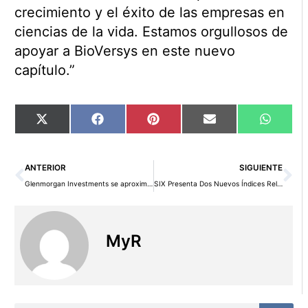
crecimiento y el éxito de las empresas en
ciencias de la vida. Estamos orgullosos de
apoyar a BioVersys en este nuevo
capítulo.”
Compartir
Compartir
Compartir
Compartir
Compart
X
Facebook
Pinterest
Email
WhatsA
en
en
en
en
en
(Twitter)
Ant
Si
ANTERIOR
SIGUIENTE
Glenmorgan Investments se aproxima a los 7.000 millones de dólares en activos gestionados
SIX Presenta Dos Nuevos Índices Relacionados con los Futuros de IBEX 35® y SIX Sweden 30
MyR