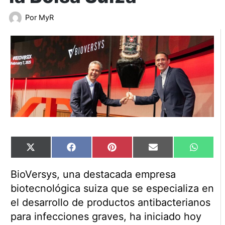
Por
MyR
Compartir
Compartir
Compartir
Compartir
Compart
X
Facebook
Pinterest
Email
WhatsA
en
en
en
en
en
(Twitter)
BioVersys, una destacada empresa
biotecnológica suiza que se especializa en
el desarrollo de productos antibacterianos
para infecciones graves, ha iniciado hoy