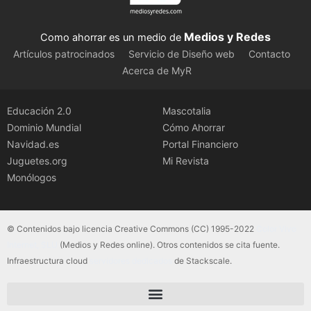
Medios y Redes
Como ahorrar es un medio de
Artículos patrocinados
Servicio de Diseño web
Contacto
Acerca de MyR
Educación 2.0
Mascotalia
Dominio Mundial
Cómo Ahorrar
Navidad.es
Portal Financiero
Juguetes.org
Mi Revista
Monólogos
© Contenidos bajo licencia Creative Commons (CC) 1995-2022
Color Vivo
Internet, SLU
(Medios y Redes online). Otros contenidos se cita fuente.
Infraestructura cloud
servidores dedicados
de Stackscale.