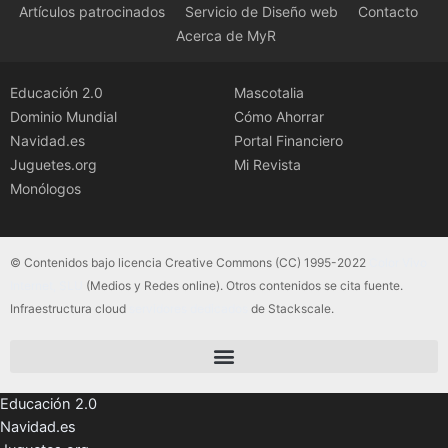
Artículos patrocinados
Servicio de Diseño web
Contacto
Acerca de MyR
Educación 2.0
Mascotalia
Dominio Mundial
Cómo Ahorrar
Navidad.es
Portal Financiero
Juguetes.org
Mi Revista
Monólogos
© Contenidos bajo licencia Creative Commons (CC) 1995-2022
Color Vivo
Internet, SLU
(Medios y Redes online). Otros contenidos se cita fuente.
Infraestructura cloud
servidores dedicados
de Stackscale.
Educación 2.0
Navidad.es