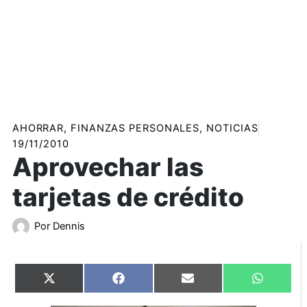
AHORRAR
,
FINANZAS PERSONALES
,
NOTICIAS
19/11/2010
Aprovechar las
tarjetas de crédito
Por
Dennis
Compartir
Compartir
Compartir
Comparti
X
Facebook
Email
WhatsAp
en
en
en
en
(Twitter)