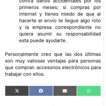
contra daños accidentales por los
primeros meses; si compras por
internet y tienes miedo de que al
hacerte el envío te llegue algo roto
y la empresa correspondiente no
quiera asumir su responsabilidad
esta puede ayudarte.
Personalmente creo que las dos últimas
son muy valiosas ventajas para personas
que compran accesorios electrónicos para
trabajar con ellos.
Compartir
Compartir
Compartir
Comparti
X
Facebook
Email
WhatsAp
en
en
en
en
(Twitter)