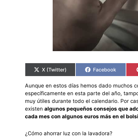
Compartir
Compartir
Compartir
Compartir
en
en
en
en
X (Twitter)
Facebook
Aunque en estos días hemos dado muchos co
específicamente en esta parte del año, tamp
muy útiles durante todo el calendario. Por ca
existen
algunos pequeños consejos que adop
cada mes con algunos euros más en el bolsi
¿Cómo ahorrar luz con la lavadora?