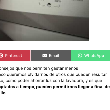
Compartir
Compartir
Compartir
Compartir
Compartir
Compartir
en
en
en
en
en
en
Pinterest
Email
WhatsApp
nsejos que nos permiten gastar menos
oco queremos olvidarnos de otros que pueden resultar
so, cómo poder ahorrar luz con la lavadora, y es que
tados a tiempo, pueden permitirnos llegar a final de
llo
.