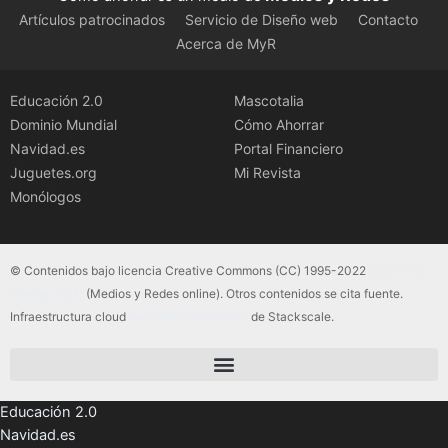
Artículos patrocinados
Servicio de Diseño web
Contacto
Acerca de MyR
Educación 2.0
Mascotalia
Dominio Mundial
Cómo Ahorrar
Navidad.es
Portal Financiero
Juguetes.org
Mi Revista
Monólogos
© Contenidos bajo licencia Creative Commons (CC) 1995-2022
Color Vivo
Internet, SLU
(Medios y Redes online). Otros contenidos se cita fuente.
Infraestructura cloud
servidores dedicados
de Stackscale.
Educación 2.0
Navidad.es