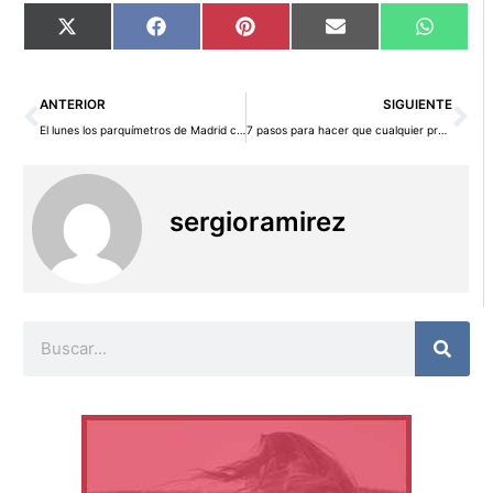
Compartir
Compartir
Compartir
Compartir
Compart
X
Facebook
Pinterest
Email
WhatsA
en
en
en
en
en
(Twitter)
Ant
Si
ANTERIOR
SIGUIENTE
El lunes los parquímetros de Madrid costarán más. ¡Acuérdense del ticket!
7 pasos para hacer que cualquier presupuesto sea más rentable
sergioramirez
Buscar