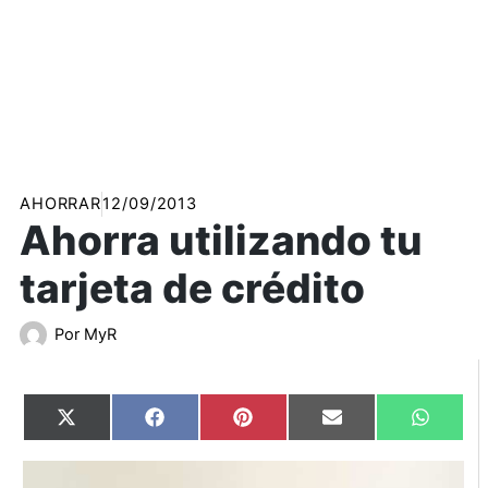
AHORRAR
12/09/2013
Ahorra utilizando tu
tarjeta de crédito
Por
MyR
Compartir
Compartir
Compartir
Compartir
Compart
X
Facebook
Pinterest
Email
WhatsA
en
en
en
en
en
(Twitter)