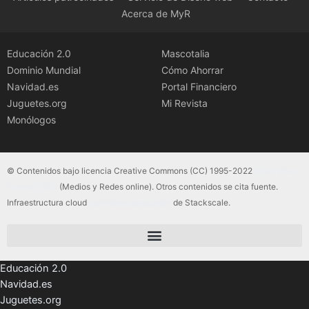
Acerca de MyR
Educación 2.0
Mascotalia
Dominio Mundial
Cómo Ahorrar
Navidad.es
Portal Financiero
Juguetes.org
Mi Revista
Monólogos
© Contenidos bajo licencia Creative Commons (CC) 1995-2022
Color Vivo
Internet, SLU
(Medios y Redes online). Otros contenidos se cita fuente.
Infraestructura cloud
servidores dedicados
de Stackscale.
Educación 2.0
Navidad.es
Juguetes.org