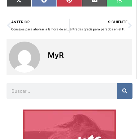
Compartir
Compartir
Compartir
Compartir
Compart
X
Facebook
Pinterest
Email
WhatsA
en
en
en
en
en
(Twitter)
Ant
Si
ANTERIOR
SIGUIENTE
Consejos para ahorrar a la hora de alquilar una vivienda
Entradas gratis para parados en el Festival de Cine de San Sebastián
MyR
Buscar