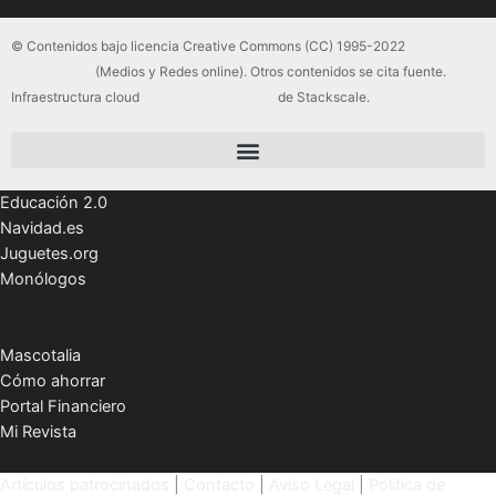
© Contenidos bajo licencia Creative Commons (CC) 1995-2022
Color Vivo
Internet, SLU
(Medios y Redes online). Otros contenidos se cita fuente.
Infraestructura cloud
servidores dedicados
de Stackscale.
Educación 2.0
Navidad.es
Juguetes.org
Monólogos
Mascotalia
Cómo ahorrar
Portal Financiero
Mi Revista
Artículos patrocinados
|
Contacto
|
Aviso Legal
|
Política de