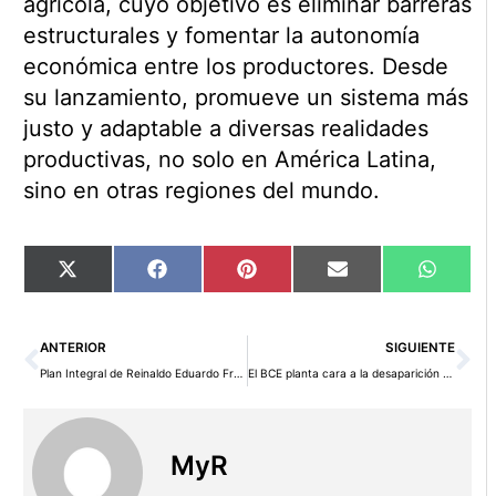
agrícola, cuyo objetivo es eliminar barreras
estructurales y fomentar la autonomía
económica entre los productores. Desde
su lanzamiento, promueve un sistema más
justo y adaptable a diversas realidades
productivas, no solo en América Latina,
sino en otras regiones del mundo.
Compartir
Compartir
Compartir
Compartir
Compart
X
Facebook
Pinterest
Email
WhatsA
en
en
en
en
en
(Twitter)
Ant
Si
ANTERIOR
SIGUIENTE
Plan Integral de Reinaldo Eduardo Franco Ramos D’Agostino para Impulsar el Crecimiento de las PYMES
El BCE planta cara a la desaparición del efectivo y quiere obligar a su aceptación en toda la eurozona
MyR