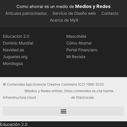
Medios y Redes
Como ahorrar es un medio de
Artículos patrocinados
Servicio de Diseño web
Contacto
Acerca de MyR
Educación 2.0
Mascotalia
Dominio Mundial
Cómo Ahorrar
Navidad.es
Portal Financiero
Juguetes.org
Mi Revista
Monólogos
© Contenidos bajo licencia Creative Commons (CC) 1995-2022
Color Vivo
Internet, SLU
(Medios y Redes online). Otros contenidos se cita fuente.
Infraestructura cloud
servidores dedicados
de Stackscale.
Educación 2.0