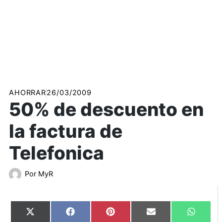
AHORRAR
26/03/2009
50% de descuento en
la factura de
Telefonica
Por
MyR
Compartir
Compartir
Compartir
Compartir
Compart
X
Facebook
Pinterest
Email
WhatsA
en
en
en
en
en
(Twitter)