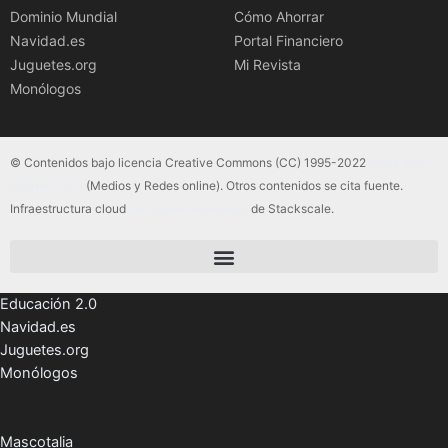
Dominio Mundial
Cómo Ahorrar
Navidad.es
Portal Financiero
Juguetes.org
Mi Revista
Monólogos
© Contenidos bajo licencia Creative Commons (CC) 1995-2022
Color Vivo
Internet, SLU
(Medios y Redes online). Otros contenidos se cita fuente.
Infraestructura cloud
servidores dedicados
de Stackscale.
Educación 2.0
Navidad.es
Juguetes.org
Monólogos
Mascotalia