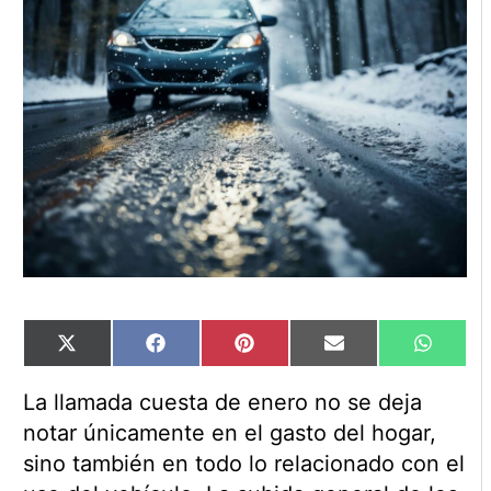
Compartir
Compartir
Compartir
Compartir
Compart
X
Facebook
Pinterest
Email
WhatsA
en
en
en
en
en
(Twitter)
La llamada cuesta de enero no se deja
notar únicamente en el gasto del hogar,
sino también en todo lo relacionado con el